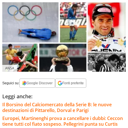
ANSA
Seguici su:
Google Discover
Fonti preferite
Leggi anche:
Il Borsino del Calciomercato della Serie B: le nuove
destinazioni di Pittarello, Dorval e Parigi
Europei, Martinenghi prova a cancellare i dubbi: Ceccon
tiene tutti col fiato sospeso. Pellegrini punta su Curtis