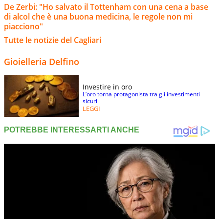
De Zerbi: "Ho salvato il Tottenham con una cena a base
di alcol che è una buona medicina, le regole non mi
piacciono"
Tutte le notizie del Cagliari
Gioielleria Delfino
Investire in oro
L’oro torna protagonista tra gli investimenti
sicuri
LEGGI