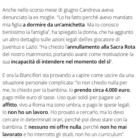
Anche nello scorso mese di giugno Candreva aveva
denunciato la ex moglie. “Lo ha fatto perché avevo mandato
mia figlia
a dormire da un’amichetta
. Ma io conosco
benissimo la famiglia”, ha spiegato la donna, che ha aggiunto
un altro dettaglio sulle azioni legali dell’ex giocatore di
Juventus e Lazio: “Ha chiesto l’
annullamento alla Sacra Rota
del nostro matrimonio, portando avanti come motivazione la
sua
incapacità di intendere nel momento del sì
“.
E ora la Biancifiori sta provando a capire come uscire da una
situazione personale complicata: “Io non chiedo nulla per
me, lo chiedo per la bambina. Io
prendo circa 4.000 euro
,
pago mille euro di tasse. Uso quei soldi per pagare un
affitto
, vivo a Roma ma sono umbra, e pago le spese legali.
Io
non ho un lavoro
. Ho provato a cercarlo, ma lo devo
cercare in determinati orari, perché poi devo stare con la
bambina. E
nessuno mi offre nulla
, perché
non ho mai
lavorato
e ho interrotto gli studi, non ho un curriculum”.