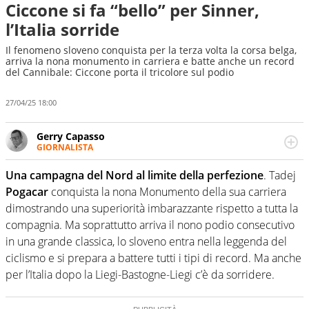
Ciccone si fa “bello” per Sinner,
l’Italia sorride
Il fenomeno sloveno conquista per la terza volta la corsa belga,
arriva la nona monumento in carriera e batte anche un record
del Cannibale: Ciccone porta il tricolore sul podio
27/04/25 18:00
Gerry Capasso
GIORNALISTA
Per lui gli sport americani non hanno segreti: basket,
football, baseball e la capacità innata di trovare la notizia
Una campagna del Nord al limite della perfezione
. Tadej
dove altri non vedono granché
Pogacar
conquista la nona Monumento della sua carriera
dimostrando una superiorità imbarazzante rispetto a tutta la
compagnia. Ma soprattutto arriva il nono podio consecutivo
in una grande classica, lo sloveno entra nella leggenda del
ciclismo e si prepara a battere tutti i tipi di record. Ma anche
per l’Italia dopo la Liegi-Bastogne-Liegi c’è da sorridere.