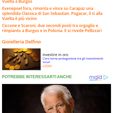
Vuelta a Burgos
Evenepoel fora, rimonta e vince su Carapaz una
splendida Classica di San Sebastian. Pogacar, il sì alla
Vuelta è più vicino
Ciccone e Scaroni, due secondi posti tra orgoglio e
rimpianto a Burgos e in Polonia. E si rivede Pellizzari
Gioielleria Delfino
Investire in oro
L’oro torna protagonista tra gli investimenti
sicuri
LEGGI