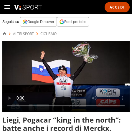
ACCEDI
Seguici su:
Google Discover
Fonti preferite
ALTRI SPORT
CICLISMO
Liegi, Pogacar “king in the north”:
batte anche i record di Merckx.