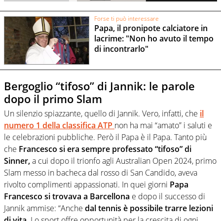
Forse ti può interessare
Papa, il pronipote calciatore in
lacrime: "Non ho avuto il tempo
di incontrarlo"
Bergoglio “tifoso” di Jannik: le parole
dopo il primo Slam
Un silenzio spiazzante, quello di Jannik. Vero, infatti, che
il
numero 1 della classifica ATP
non ha mai “amato” i saluti e
le celebrazioni pubbliche. Però il Papa è il Papa. Tanto più
che
Francesco si era sempre professato “tifoso” di
Sinner,
a cui dopo il trionfo agli Australian Open 2024, primo
Slam messo in bacheca dal rosso di San Candido, aveva
rivolto complimenti appassionati. In quei giorni
Papa
Francesco si trovava a Barcellona
e dopo il successo di
Jannik ammise: “Anche
dal tennis è possibile trarre lezioni
di vita.
Lo sport offre opportunità per la crescita di ogni