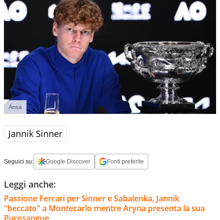
Ansa
Jannik Sinner
Seguici su:
Google Discover
Fonti preferite
Leggi anche:
Passione Ferrari per Sinner e Sabalenka, Jannik
"beccato" a Montecarlo mentre Aryna presenta la sua
Purosangue