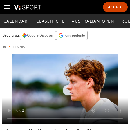
ACCEDI
CALENDARI
CLASSIFICHE
AUSTRALIAN OPEN
RO
Seguici su:
Google Discover
Fonti preferite
TENNIS