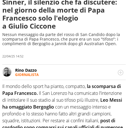
Sinner, il silenzio che fa discutere:
nel giorno della morte di Papa
Francesco solo l'elogio
a Giulio Ciccone
Nessun messaggio da parte del rosso di San Candido dopo la
scomparsa di Papa Francesco, che pure era un suo "tifoso": i
complimenti di Bergoglio a Jannik dopo gli Australian Open.
22/04/25 14:52
Rino Dazzo
GIORNALISTA
Se mai ci fosse modo di traslare il glossario del calcio in
una nicchia di esperti, lui ne farebbe parte. Non si perde
Il mondo dello sport ha pianto, compatto,
la scomparsa di
una svista arbitrale né gli umori social del mondo delle
Papa Francesco.
Il San Lorenzo ha comunicato l’intenzione
curve
di intitolare il suo stadio al suo tifoso più illustre,
Leo Messi
ha omaggiato Bergoglio
con un messaggio intenso e
profondo e lo stesso hanno fatto altri grandi campioni,
squadre, istituzioni. Per restare ai confini italiani,
post di
cordoglio sono comparsi sui canali ufficiali di numerose