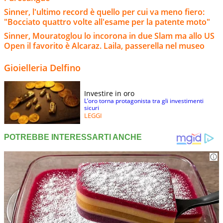
Sinner, l'ultimo record è quello per cui va meno fiero:
"Bocciato quattro volte all'esame per la patente moto"
Sinner, Mouratoglou lo incorona in due Slam ma allo US
Open il favorito è Alcaraz. Laila, passerella nel museo
Gioielleria Delfino
Investire in oro
L’oro torna protagonista tra gli investimenti
sicuri
LEGGI