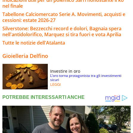
nel finale
Tabellone Calciomercato Serie A. Movimenti, acquisti e
cessioni: estate 2026-27
Silverstone: Bezzecchi record e dolori, Bagnaia spera
nell'antidolorifico, Marquez si tira fuori e vota Aprilia
Tutte le notizie dell'Atalanta
Gioielleria Delfino
Investire in oro
L’oro torna protagonista tra gli investimenti
sicuri
LEGGI