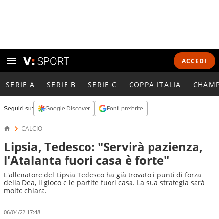
ACCEDI
SERIE A
SERIE B
SERIE C
COPPA ITALIA
CHAMP
Seguici su:
Google Discover
Fonti preferite
CALCIO
Lipsia, Tedesco: "Servirà pazienza,
l'Atalanta fuori casa è forte"
L'allenatore del Lipsia Tedesco ha già trovato i punti di forza
della Dea, il gioco e le partite fuori casa. La sua strategia sarà
molto chiara.
06/04/22 17:48