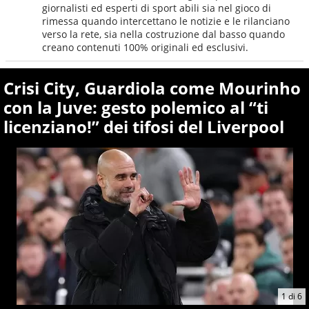
giornalisti ed esperti di sport abili sia nel gioco di
rimessa quando intercettano le notizie e le rilanciano
verso la rete, sia nella costruzione dal basso quando
creano contenuti 100% originali ed esclusivi.
Crisi City, Guardiola come Mourinho
con la Juve: gesto polemico al “ti
licenziano!” dei tifosi del Liverpool
1
di
6