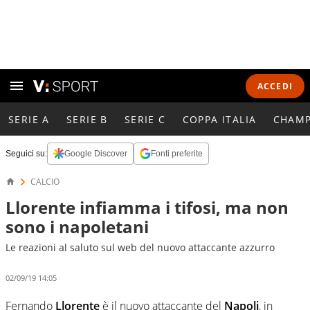
ACCEDI
SERIE A
SERIE B
SERIE C
COPPA ITALIA
CHAMP
Seguici su:
Google Discover
Fonti preferite
CALCIO
Llorente infiamma i tifosi, ma non
sono i napoletani
Le reazioni al saluto sul web del nuovo attaccante azzurro
02/09/19 14:05
Fernando
Llorente
è il nuovo attaccante del
Napoli
, in