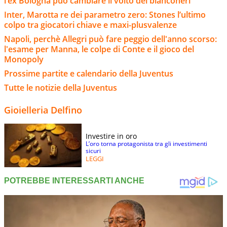
l’ex Bologna può cambiare il volto dei bianconeri
Inter, Marotta re dei parametro zero: Stones l’ultimo
colpo tra giocatori chiave e maxi-plusvalenze
Napoli, perchè Allegri può fare peggio dell'anno scorso:
l'esame per Manna, le colpe di Conte e il gioco del
Monopoly
Prossime partite e calendario della Juventus
Tutte le notizie della Juventus
Gioielleria Delfino
Investire in oro
L’oro torna protagonista tra gli investimenti
sicuri
LEGGI