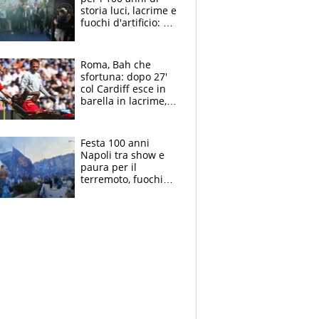
storia luci, lacrime e
fuochi d'artificio: De
Laurentiis salta al
coro anti-Juve
Roma, Bah che
sfortuna: dopo 27'
col Cardiff esce in
barella in lacrime,
Dybala rigore da
schiaffi, i giallorossi
prendono 3 gol in
Festa 100 anni
45'
Napoli tra show e
paura per il
terremoto, fuochi
d'artificio e
polemiche: andava
fermato