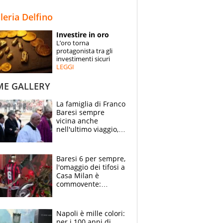
STORIE
lleria Delfino
SPECIALI
Investire in oro
L’oro torna
ESPERTI
protagonista tra gli
investimenti sicuri
LEGGI
CONTATTI
ME GALLERY
La famiglia di Franco
Baresi sempre
vicina anche
nell'ultimo viaggio,
la moglie Maura, i
figli e i suoi cari
circondati
Baresi 6 per sempre,
dall'affetto dei tifosi
l'omaggio dei tifosi a
Casa Milan è
commovente:
maglie, bandiere,
sciarpe, lacrime e
bigliettini
Napoli è mille colori:
per i 100 anni di