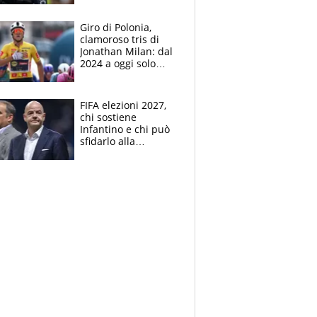
che beffa alla Vuelta
a Burgos
Giro di Polonia,
clamoroso tris di
Jonathan Milan: dal
2024 a oggi solo
Pogacar ha vinto più
di lui. Bene Romele
e Skerl
FIFA elezioni 2027,
chi sostiene
Infantino e chi può
sfidarlo alla
presidenza: la
nuova geografia del
calcio