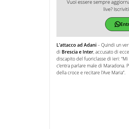
Vuoi essere sempre aggiornat
live? Iscrivi
Ent
L’attacco ad Adani
– Quindi un ver
di
Brescia e Inter
, accusato di ecc
discapito del fuoriclasse di ieri: “Mi
c’entra parlare male di Maradona. Pr
della croce e recitare l’Ave Maria”.