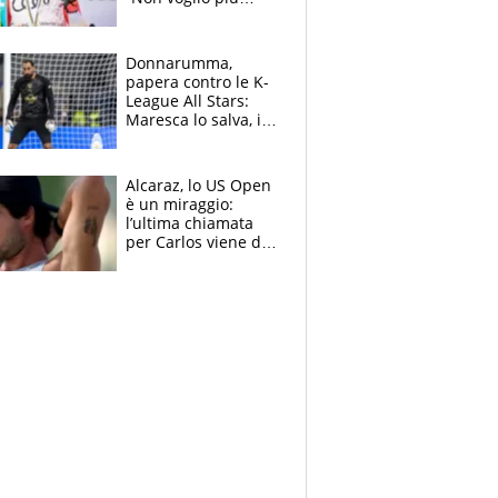
gareggiare”. Visita
decisiva per
Brignone
Donnarumma,
papera contro le K-
League All Stars:
Maresca lo salva, i
tifosi del City lo
attaccano
Alcaraz, lo US Open
è un miraggio:
l’ultima chiamata
per Carlos viene da
New York e
potrebbe
coinvolgere Serena
Williams