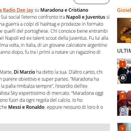
Gioie
a Radio Dee Jay
su
Maradona e Cristiano
Sui social l’eterno confronto tra
Napoli e Juventus
si
una guerra a colpi di hashtag e prodezze in formato
no e quelli del portoghese. Chi conosce bene entrambi
el Napoli ed ex talent scout della Juventus. Fu lui alla
ima volta, in Italia, di un giovane calciatore argentino
ULTI
 anno dopo, fu tra i primi a notare un ragazzino di
 Marte,
Di Marzio
ha detto la sua. D’altro canto, chi
n parere obiettivo e super partes. ”Maradona ha
 la palla rimbalza sempre”, l’esordio dell’ex
nalista Sky espertissimo di mercato. “Maradona oggi
ono fuori da ogni regola del calcio. Io ho
nche
Messi e Ronaldo
: eppure nessuno di loro è o