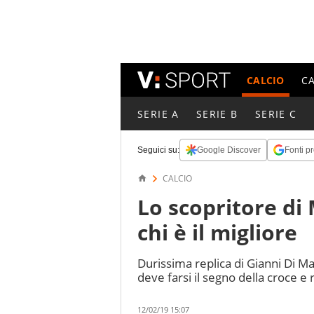
CALCIO
C
SERIE A
SERIE B
SERIE C
Seguici su:
Google Discover
Fonti pr
CALCIO
Lo scopritore di
chi è il migliore
Durissima replica di Gianni Di Ma
deve farsi il segno della croce e 
12/02/19 15:07