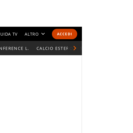
UIDA TV
ALTRO
ACCEDI
NFERENCE L.
CALENDARI E CLASSIFICHE
CALCIO ESTERO
SUPERCOPPA ITALIAN
ALTRI SPORT
MONDIALI 2026
OLIMPIADI
GOSSIP
LIFESTYLE