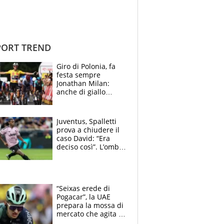
ORT TREND
Giro di Polonia, fa
festa sempre
Jonathan Milan:
anche di giallo
vestito, il friulano
non ha rivali (bene
Malucelli, terzo)
Juventus, Spalletti
prova a chiudere il
caso David: “Era
deciso così”. L’ombra
di Zirkzee e la
sentenza dei tifosi
“Seixas erede di
Pogacar”, la UAE
prepara la mossa di
mercato che agita la
Francia. Ciccone,