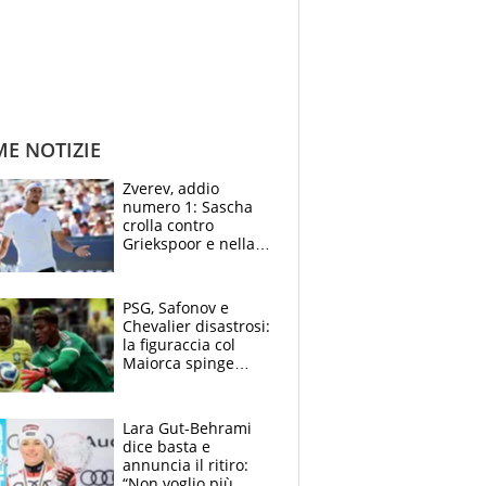
ME NOTIZIE
Zverev, addio
numero 1: Sascha
crolla contro
Griekspoor e nella
sfida a due con
Sinner si conferma
terzo. Quanti malori
PSG, Safonov e
a Montreal
Chevalier disastrosi:
la figuraccia col
Maiorca spinge
Suzuki da Luis
Enrique, Juve a
rischio beffa
Lara Gut-Behrami
dice basta e
annuncia il ritiro:
“Non voglio più