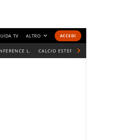
UIDA TV
ALTRO
ACCEDI
NFERENCE L.
CALENDARI E CLASSIFICHE
CALCIO ESTERO
SUPERCOPPA ITALIAN
ALTRI SPORT
MONDIALI 2026
OLIMPIADI
GOSSIP
LIFESTYLE