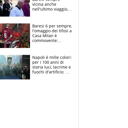
vicina anche
nell'ultimo viaggio,
la moglie Maura, i
figli e i suoi cari
circondati
Baresi 6 per sempre,
dall'affetto dei tifosi
l'omaggio dei tifosi a
Casa Milan è
commovente:
maglie, bandiere,
sciarpe, lacrime e
bigliettini
Napoli è mille colori:
per i 100 anni di
storia luci, lacrime e
fuochi d'artificio: De
Laurentiis salta al
coro anti-Juve