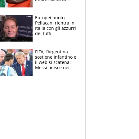
Doualla. Jacobs?
Ecco come è rinato”.
E svela la sorpresa
Europei nuoto,
agli Europei
Pellacani rientra in
Italia con gli azzurri
dei tuffi
FIFA, l’Argentina
sostiene Infantino e
il web si scatena:
Messi finisce nei
meme, la Seleccion
travolta dalle
polemiche