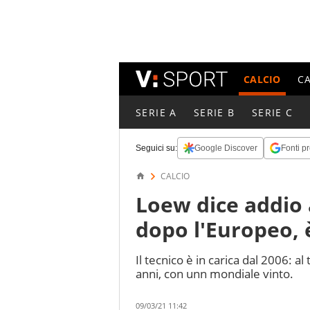
CALCIO
C
SERIE A
SERIE B
SERIE C
Seguici su:
Google Discover
Fonti pr
CALCIO
Loew dice addio 
dopo l'Europeo, è
Il tecnico è in carica dal 2006: 
anni, con unn mondiale vinto.
09/03/21 11:42