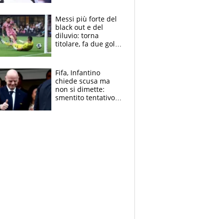
Pagheremo la
multa"
Messi più forte del
black out e del
diluvio: torna
titolare, fa due gol e
un assist e trascina
l'Inter Miami, altro
che ritiro
Fifa, Infantino
chiede scusa ma
non si dimette:
smentito tentativo di
corruzione al
Marocco