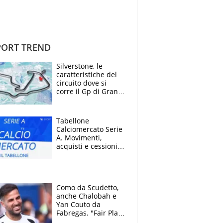
ORT TREND
Silverstone, le
caratteristiche del
circuito dove si
corre il Gp di Gran
Bretagna del
Motomondiale
Tabellone
Calciomercato Serie
A. Movimenti,
acquisti e cessioni:
estate 2026-27
Como da Scudetto,
anche Chalobah e
Yan Couto da
Fabregas. "Fair Play
Finanziario?