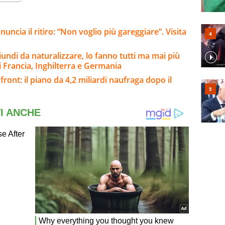
ncia il ritiro: “Non voglio più gareggiare”. Visita
riundi da naturalizzare, lo fanno tutti ma mai più
i Francia, Inghilterra e Germania
front: il piano da 4,2 miliardi naufraga dopo il