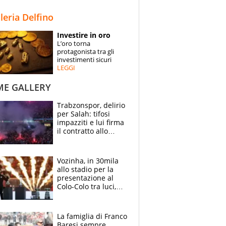
STORIE
lleria Delfino
SPECIALI
Investire in oro
L’oro torna
ESPERTI
protagonista tra gli
investimenti sicuri
LEGGI
CONTATTI
ME GALLERY
Trabzonspor, delirio
per Salah: tifosi
impazziti e lui firma
il contratto allo
stadio
Vozinha, in 30mila
allo stadio per la
presentazione al
Colo-Colo tra luci,
spettacolo, elicotteri
e paracadutisti
La famiglia di Franco
Baresi sempre