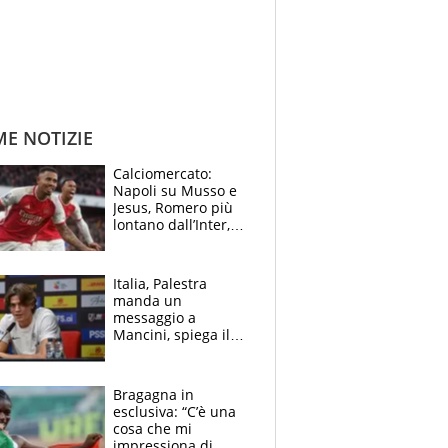
ME NOTIZIE
Calciomercato:
Napoli su Musso e
Jesus, Romero più
lontano dall’Inter,
delirio Mastantuono,
Juve su Trubin. Il
tabellone
Italia, Palestra
manda un
messaggio a
Mancini, spiega il
motivo del no
all’Inter e lancia
l'alleanza con
Bragagna in
Donnarumma
esclusiva: “C’è una
cosa che mi
impressiona di