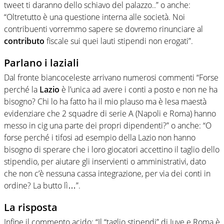
tweet ti daranno dello schiavo del palazzo..” o anche:
“Oltretutto è una questione interna alle società. Noi
contribuenti vorremmo sapere se dovremo rinunciare al
contributo
fiscale sui quei lauti stipendi non erogati”.
Parlano i laziali
Dal fronte biancoceleste arrivano numerosi commenti “Forse
perché la
Lazio
è l’unica ad avere i conti a posto e non ne ha
bisogno? Chi lo ha fatto ha il mio plauso ma è lesa maestà
evidenziare che 2 squadre di serie A (Napoli e Roma) hanno
messo in cig una parte dei propri dipendenti?” o anche: “O
forse perché i tifosi ad esempio della Lazio non hanno
bisogno di sperare che i loro giocatori accettino il taglio dello
stipendio, per aiutare gli inservienti o amministrativi, dato
che non c’è nessuna cassa integrazione, per via dei conti in
ordine? La butto lì…”.
La risposta
Infine il commento acido: “Il “taglio stipendi” di Juve e Roma è