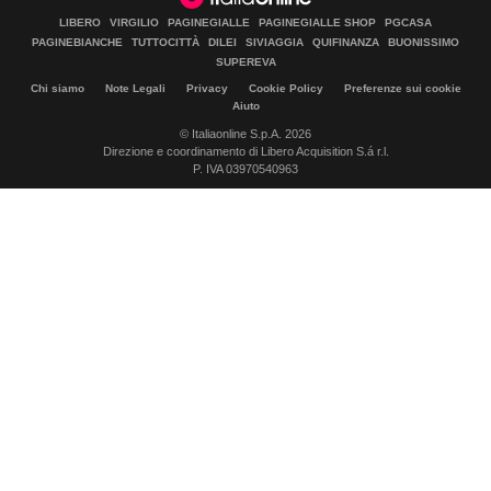
LIBERO
VIRGILIO
PAGINEGIALLE
PAGINEGIALLE SHOP
PGCASA
PAGINEBIANCHE
TUTTOCITTÀ
DILEI
SIVIAGGIA
QUIFINANZA
BUONISSIMO
SUPEREVA
Chi siamo
Note Legali
Privacy
Cookie Policy
Preferenze sui cookie
Aiuto
© Italiaonline S.p.A. 2026
Direzione e coordinamento di Libero Acquisition S.á r.l.
P. IVA 03970540963