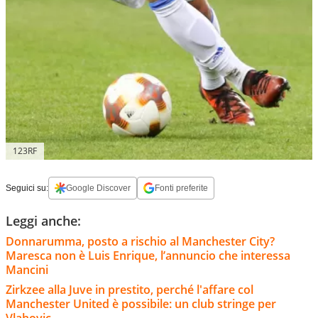
123RF
Seguici su:
Google Discover
Fonti preferite
Leggi anche:
Donnarumma, posto a rischio al Manchester City?
Maresca non è Luis Enrique, l’annuncio che interessa
Mancini
Zirkzee alla Juve in prestito, perché l'affare col
Manchester United è possibile: un club stringe per