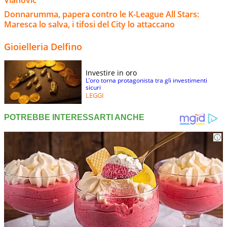
Vlahovic
Donnarumma, papera contro le K-League All Stars:
Maresca lo salva, i tifosi del City lo attaccano
Gioielleria Delfino
Investire in oro
L’oro torna protagonista tra gli investimenti
sicuri
LEGGI