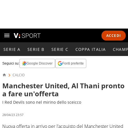
ACCEDI
SERIE A
SERIE B
SERIE C
COPPA ITALIA
CHAMP
Seguici su:
Google Discover
Fonti preferite
CALCIO
Manchester United, Al Thani pronto
a fare un'offerta
I Red Devils sono nel mirino dello sceicco
28/04/23 23:57
Nuova offerta in arrivo per l’acquisto del Manchester United