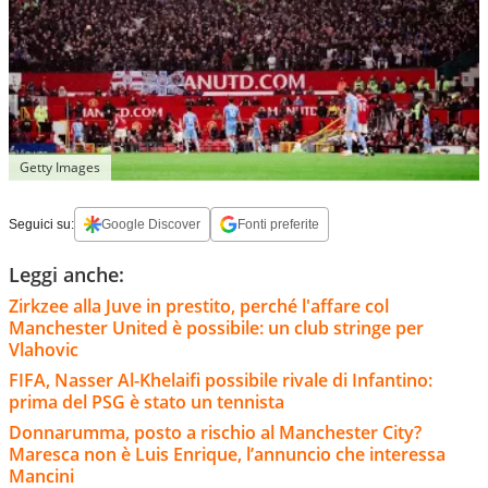
Getty Images
Seguici su:
Google Discover
Fonti preferite
Leggi anche:
Zirkzee alla Juve in prestito, perché l'affare col
Manchester United è possibile: un club stringe per
Vlahovic
FIFA, Nasser Al-Khelaifi possibile rivale di Infantino:
prima del PSG è stato un tennista
Donnarumma, posto a rischio al Manchester City?
Maresca non è Luis Enrique, l’annuncio che interessa
Mancini