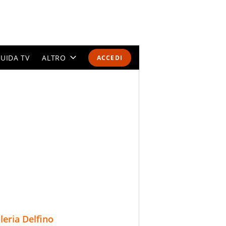
UIDA TV
ALTRO
ACCEDI
CALENDARI E CLASSIFICHE
ALTRI SPORT
MONDIALI 2026
OLIMPIADI
GOSSIP
LIFESTYLE
lleria Delfino