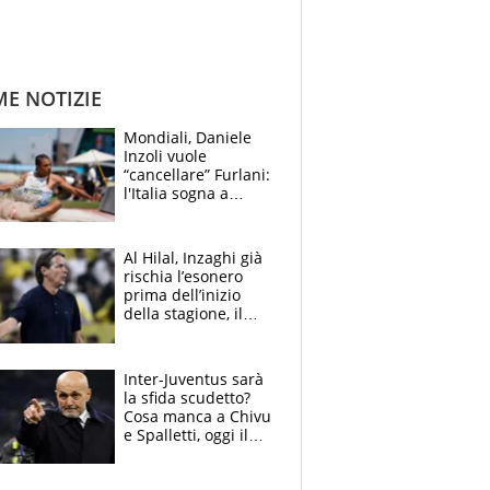
ME NOTIZIE
Mondiali, Daniele
Inzoli vuole
“cancellare” Furlani:
l'Italia sogna a
Eugene. Castellani
da record, Succo in
finale
Al Hilal, Inzaghi già
rischia l’esonero
prima dell’inizio
della stagione, il
retroscena
Inter-Juventus sarà
la sfida scudetto?
Cosa manca a Chivu
e Spalletti, oggi il
primo antipasto