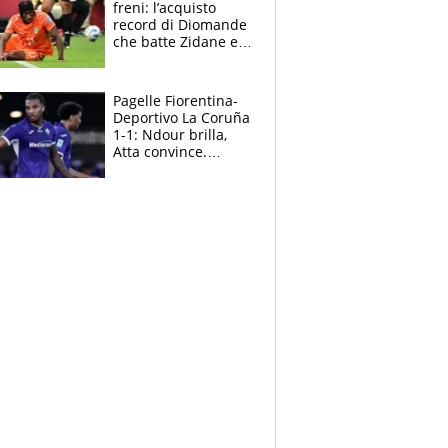
freni: l’acquisto
record di Diomande
che batte Zidane e
Ronaldo. Vinicius
rinnova: le cifre
Pagelle Fiorentina-
Deportivo La Coruña
1-1: Ndour brilla,
Atta convince.
Pongracic rovina
tutto nel finale