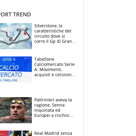
ORT TREND
Silverstone, le
caratteristiche del
circuito dove si
corre il Gp di Gran
Bretagna del
Motomondiale
Tabellone
Calciomercato Serie
A. Movimenti,
acquisti e cessioni:
estate 2026-27
Paltrinieri aveva la
ragione, Senna
inquinata ed
Europei a rischio:
allenamenti fermi,
cosa succede
adesso
Real Madrid senza