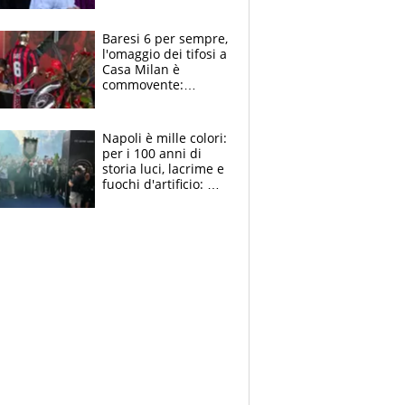
la moglie Maura, i
figli e i suoi cari
circondati
Baresi 6 per sempre,
dall'affetto dei tifosi
l'omaggio dei tifosi a
Casa Milan è
commovente:
maglie, bandiere,
sciarpe, lacrime e
bigliettini
Napoli è mille colori:
per i 100 anni di
storia luci, lacrime e
fuochi d'artificio: De
Laurentiis salta al
coro anti-Juve