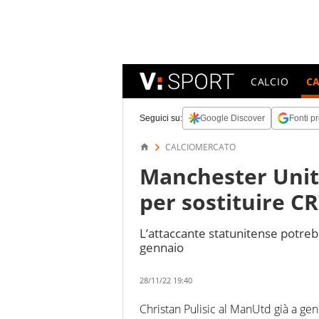
CALCIO
C
Seguici su:
Google Discover
Fonti pr
CALCIOMERCATO
Manchester Unite
per sostituire C
L’attaccante statunitense potrebb
gennaio
28/11/22 19:40
Christan Pulisic al ManUtd già a gen