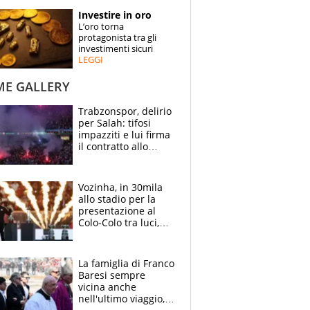
STORIE
Investire in oro
L’oro torna
SPECIALI
protagonista tra gli
investimenti sicuri
LEGGI
ESPERTI
ME GALLERY
CONTATTI
Trabzonspor, delirio
per Salah: tifosi
impazziti e lui firma
il contratto allo
stadio
Vozinha, in 30mila
allo stadio per la
presentazione al
Colo-Colo tra luci,
spettacolo, elicotteri
e paracadutisti
La famiglia di Franco
Baresi sempre
vicina anche
nell'ultimo viaggio,