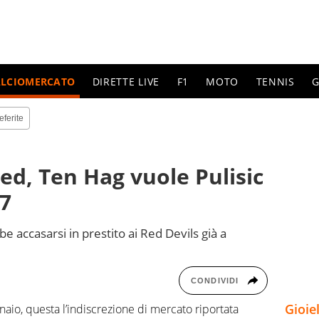
ALCIOMERCATO
DIRETTE LIVE
F1
MOTO
TENNIS
G
eferite
d, Ten Hag vuole Pulisic
R7
e accasarsi in prestito ai Red Devils già a
CONDIVIDI
Gioie
naio, questa l’indiscrezione di mercato riportata