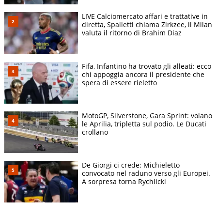
LIVE Calciomercato affari e trattative in
diretta, Spalletti chiama Zirkzee, il Milan
valuta il ritorno di Brahim Diaz
Fifa, Infantino ha trovato gli alleati: ecco
chi appoggia ancora il presidente che
spera di essere rieletto
MotoGP, Silverstone, Gara Sprint: volano
le Aprilia, tripletta sul podio. Le Ducati
crollano
De Giorgi ci crede: Michieletto
convocato nel raduno verso gli Europei.
A sorpresa torna Rychlicki