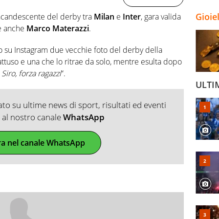
Gioie
à incandescente del derby tra
Milan
e
Inter
, gara valida
’è anche
Marco Materazzi
.
o su Instagram due vecchie foto del derby della
tuso e una che lo ritrae da solo, mentre esulta dopo
 Siro, forza ragazzi
“.
ULTI
o su ultime news di sport, risultati ed eventi
ti al nostro canale
WhatsApp
ra nel canale WhatsApp