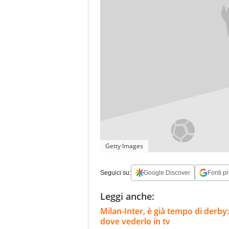
Getty Images
Seguici su:
Google Discover
Fonti pr
Leggi anche:
Milan-Inter, è già tempo di derby:
dove vederlo in tv