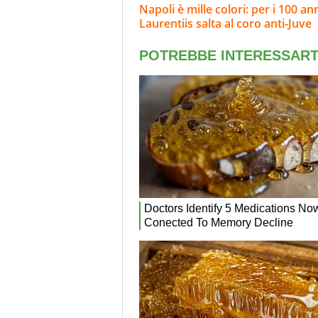
Napoli è mille colori: per i 100 ann
Laurentiis salta al coro anti-Juve