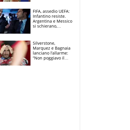
schiera su caso
Infantino
FIFA, assedio UEFA:
Infantino resiste.
Argentina e Messico
si schierano,
CONCACAF spaccata
Silverstone,
Marquez e Bagnaia
lanciano l’allarme:
“Non poggiavo il
ginocchio, dobbiamo
capire cosa è
successo”