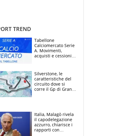
ORT TREND
Tabellone
Calciomercato Serie
A. Movimenti,
acquisti e cessioni:
estate 2026-27
Silverstone, le
caratteristiche del
circuito dove si
corre il Gp di Gran
Bretagna del
Motomondiale
Italia, Malagò rivela
il capodelegazione
azzurro, chiarisce i
rapporti con
Mancini e Conte e si