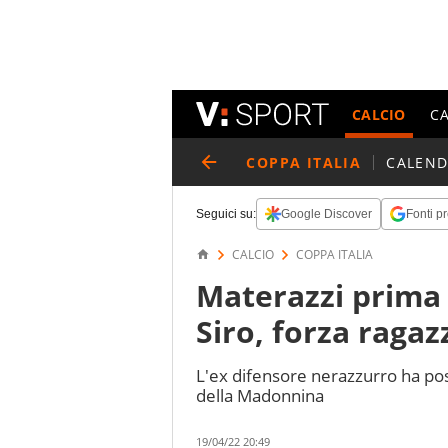
CALCIO
C
COPPA ITALIA
CALEND
Seguici su:
Google Discover
Fonti pr
CALCIO
COPPA ITALIA
Materazzi prima 
Siro, forza ragaz
L'ex difensore nerazzurro ha po
della Madonnina
19/04/22 20:49