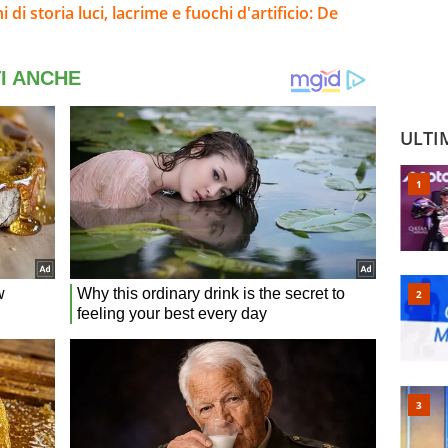
i di storia luci, lacrime e fuochi d'artificio: De
ULTI