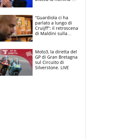
Diana Bianchedi
“Guardiola ci ha
parlato a lungo di
Cruijff”: il retroscena
di Maldini sulla
Nazionale e sul
sogno interrotto
Moto3, la diretta del
GP di Gran Bretagna
sul Circuito di
Silverstone. LIVE