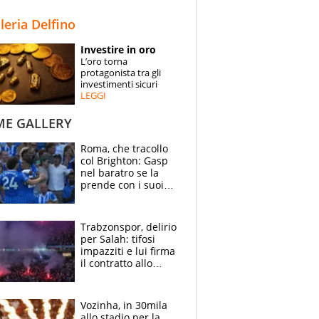
STORIE
lleria Delfino
SPECIALI
Investire in oro
L’oro torna
ESPERTI
protagonista tra gli
investimenti sicuri
LEGGI
CONTATTI
ME GALLERY
Roma, che tracollo
col Brighton: Gasp
nel baratro se la
prende con i suoi
cambiando tutti
Trabzonspor, delirio
per Salah: tifosi
impazziti e lui firma
il contratto allo
stadio
Vozinha, in 30mila
allo stadio per la