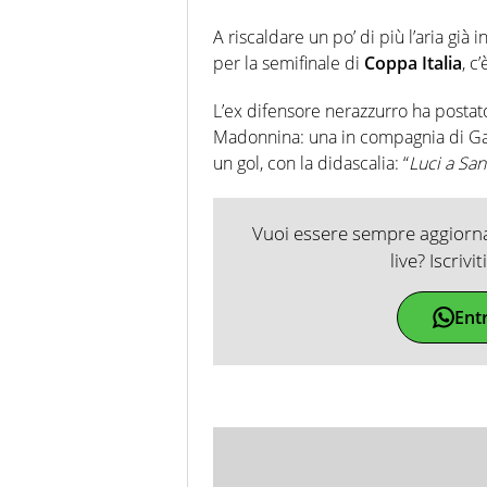
A riscaldare un po’ di più l’aria gi
per la semifinale di
Coppa Italia
, c
L’ex difensore nerazzurro ha postat
Madonnina: una in compagnia di Gat
un gol, con la didascalia: “
Luci a San
Vuoi essere sempre aggiornat
live? Iscrivi
Ent