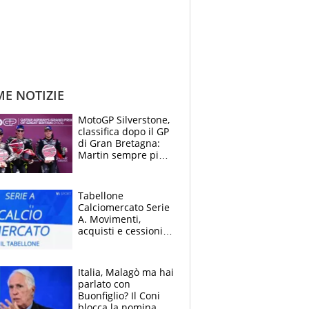
ME NOTIZIE
MotoGP Silverstone,
classifica dopo il GP
di Gran Bretagna:
Martin sempre più
leader, ma
Bezzecchi avanza
Tabellone
Calciomercato Serie
A. Movimenti,
acquisti e cessioni:
estate 2026-27
Italia, Malagò ma hai
parlato con
Buonfiglio? Il Coni
blocca la nomina di