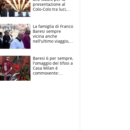
presentazione al
Colo-Colo tra luci,
spettacolo, elicotteri
e paracadutisti
La famiglia di Franco
Baresi sempre
vicina anche
nell'ultimo viaggio,
la moglie Maura, i
figli e i suoi cari
circondati
Baresi 6 per sempre,
dall'affetto dei tifosi
l'omaggio dei tifosi a
Casa Milan è
commovente:
maglie, bandiere,
sciarpe, lacrime e
bigliettini