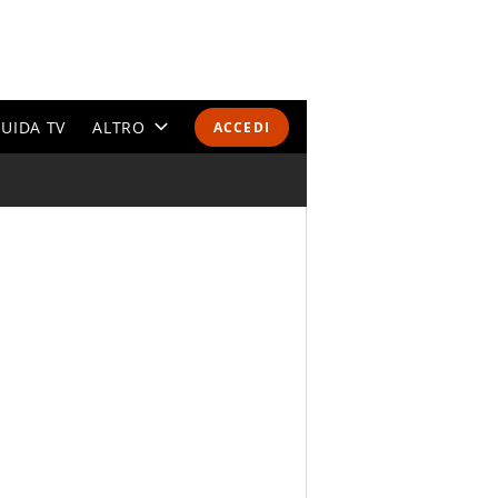
UIDA TV
ALTRO
ACCEDI
CALENDARI E CLASSIFICHE
ALTRI SPORT
MONDIALI 2026
OLIMPIADI
GOSSIP
LIFESTYLE