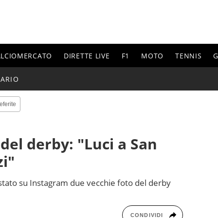
ALCIOMERCATO
DIRETTE LIVE
F1
MOTO
TENNIS
G
ARIO
eferite
del derby: "Luci a San
zi"
stato su Instagram due vecchie foto del derby
CONDIVIDI