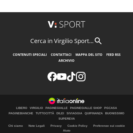
Cerca in Virgilio Sport...
CONTENUTI SPECIALI
CONTATTACI
MAPPA DEL SITO
FEED RSS
ARCHIVIO
LIBERO
VIRGILIO
PAGINEGIALLE
PAGINEGIALLE SHOP
PGCASA
PAGINEBIANCHE
TUTTOCITTÀ
DILEI
SIVIAGGIA
QUIFINANZA
BUONISSIMO
SUPEREVA
Chi siamo
Note Legali
Privacy
Cookie Policy
Preferenze sui cookie
Aiuto