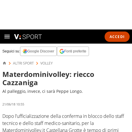
ACCEDI
Seguici su:
Google Discover
Fonti preferite
ALTRI SPORT
VOLLEY
Materdominivolley: riecco
Cazzaniga
Al palleggio, invece, ci sarà Peppe Longo.
21/06/18 10:55
Dopo l’ufficializzazione della conferma in blocco dello staff
tecnico e dello staff medico-sanitario, per la
Materdominivolley.it Castellana Grotte è tempo di primi