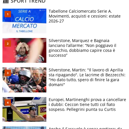
SPORT TREND
Tabellone Calciomercato Serie A.
Movimenti, acquisti e cessioni: estate
2026-27
Silverstone, Marquez e Bagnaia
lanciano l’allarme: “Non poggiavo il
ginocchio, dobbiamo capire cosa è
successo”
Silverstone, Martin: "Il lavoro di Aprilia
sta ripagando". Le lacrime di Bezzecchi:
"Ho dato tutto, spero di finire la gara
domani"
Europei, Martinenghi prova a cancellare
i dubbi: Ceccon tiene tutti col fiato
sospeso. Pellegrini punta su Curtis
Anche il Sassuolo è senza portiere: da