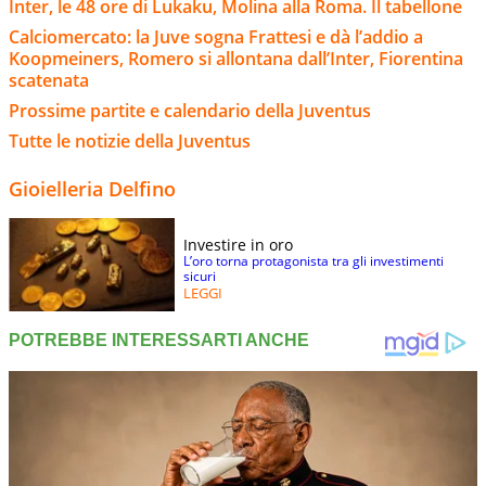
Inter, le 48 ore di Lukaku, Molina alla Roma. Il tabellone
Calciomercato: la Juve sogna Frattesi e dà l’addio a
Koopmeiners, Romero si allontana dall’Inter, Fiorentina
scatenata
Prossime partite e calendario della Juventus
Tutte le notizie della Juventus
Gioielleria Delfino
Investire in oro
L’oro torna protagonista tra gli investimenti
sicuri
LEGGI