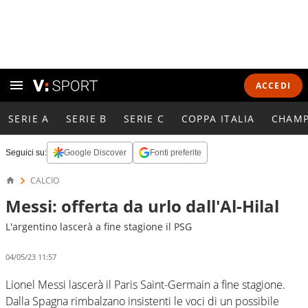
ACCEDI
SERIE A
SERIE B
SERIE C
COPPA ITALIA
CHAMP
Seguici su:
Google Discover
Fonti preferite
CALCIO
Messi: offerta da urlo dall'Al-Hilal
L'argentino lascerà a fine stagione il PSG
04/05/23 11:57
Lionel Messi lascerà il Paris Saint-Germain a fine stagione.
Dalla Spagna rimbalzano insistenti le voci di un possibile