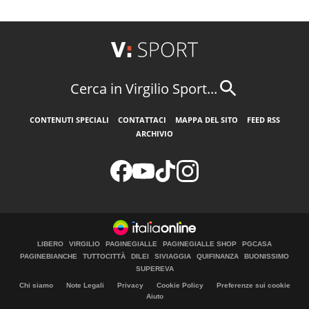
Cerca in Virgilio Sport...
CONTENUTI SPECIALI
CONTATTACI
MAPPA DEL SITO
FEED RSS
ARCHIVIO
LIBERO
VIRGILIO
PAGINEGIALLE
PAGINEGIALLE SHOP
PGCASA
PAGINEBIANCHE
TUTTOCITTÀ
DILEI
SIVIAGGIA
QUIFINANZA
BUONISSIMO
SUPEREVA
Chi siamo
Note Legali
Privacy
Cookie Policy
Preferenze sui cookie
Aiuto