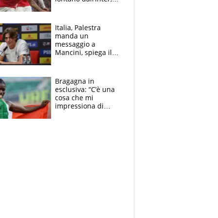
delirio Mastantuono,
Juve su Trubin. Il
tabellone
Italia, Palestra
manda un
messaggio a
Mancini, spiega il
motivo del no
all’Inter e lancia
l'alleanza con
Bragagna in
Donnarumma
esclusiva: “C’è una
cosa che mi
impressiona di
Doualla. Jacobs?
Ecco come è rinato”.
E svela la sorpresa
agli Europei