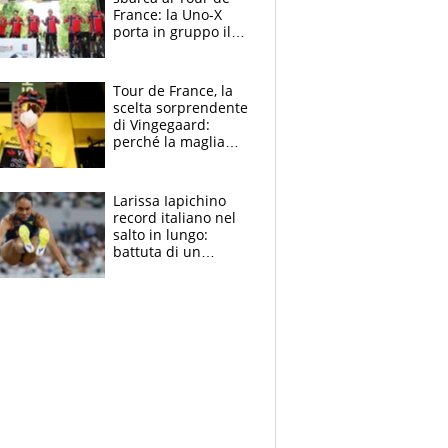
France: la Uno-X
porta in gruppo il
rito della Norvegia
di Haaland e
compagni
Tour de France, la
scelta sorprendente
di Vingegaard:
perché la maglia
gialla indossa la
mascherina, il
rischio da evitare
Larissa Iapichino
record italiano nel
salto in lungo:
battuta di un
centimetro mamma
Fiona May