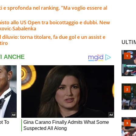
ti e sprofonda nel ranking. "Ma voglio essere al
misto allo US Open tra boicottaggio e dubbi. New
okovic-Sabalenka
 diluvio: torna titolare, fa due gol e un assist e
ULTI
tiro