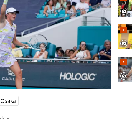
 Osaka
eferite