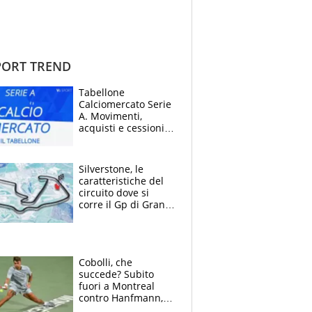
ORT TREND
Tabellone
Calciomercato Serie
A. Movimenti,
acquisti e cessioni:
estate 2026-27
Silverstone, le
caratteristiche del
circuito dove si
corre il Gp di Gran
Bretagna del
Motomondiale
Cobolli, che
succede? Subito
fuori a Montreal
contro Hanfmann,
per Flavio è tutta