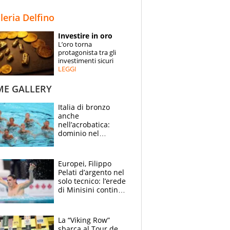
STORIE
lleria Delfino
SPECIALI
Investire in oro
L’oro torna
ESPERTI
protagonista tra gli
investimenti sicuri
LEGGI
CONTATTI
ME GALLERY
Italia di bronzo
anche
nell’acrobatica:
dominio nel
medagliere, ora
tocca a Ceccon, Curti
e compagni
Europei, Filippo
continuare
Pelati d’argento nel
solo tecnico: l’erede
di Minisini continua
a stupire, Los
Angeles è già nel
mirino
La “Viking Row”
sbarca al Tour de