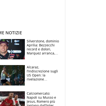
ME NOTIZIE
Silverstone, dominio
Aprilia: Bezzecchi
record e dolori,
Marquez arranca,
Bagnaia cade ed è
fuori dalla top 10
Alcaraz,
l’indiscrezione sugli
US Open: la
rivelazione
dell’amico
giornalista e il piano
B. Rune verso la
Calciomercato:
rinuncia
Napoli su Musso e
Jesus, Romero più
lontano dall’Inter,