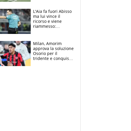
colpa della tosse
L'Aia fa fuori Abisso
ma lui vince il
ricorso e viene
riammesso:
continua momento
nero per gli arbitri
Milan, Amorim
approva la soluzione
Osorio per il
tridente e conquista
Jashari: la frecciata
dello svizzero all'ex
Allegri