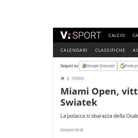
CALCIO
C
CALENDARI
CLASSIFICHE
A
Seguici su:
Google Discover
Fonti pr
TENNIS
Miami Open, vitt
Swiatek
La polacca si sbarazza della Osak
03/04/22 09:36