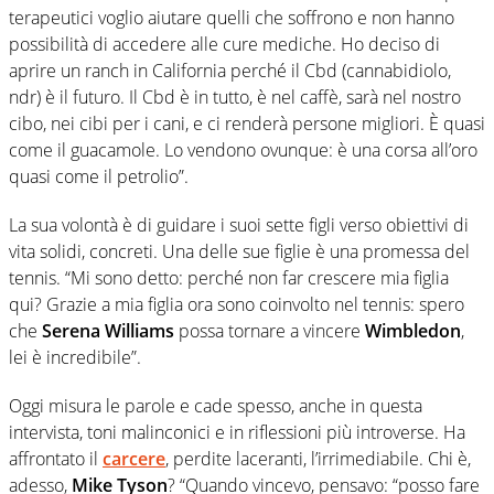
terapeutici voglio aiutare quelli che soffrono e non hanno
possibilità di accedere alle cure mediche. Ho deciso di
aprire un ranch in California perché il Cbd (cannabidiolo,
ndr) è il futuro. Il Cbd è in tutto, è nel caffè, sarà nel nostro
cibo, nei cibi per i cani, e ci renderà persone migliori. È quasi
come il guacamole. Lo vendono ovunque: è una corsa all’oro
quasi come il petrolio”.
La sua volontà è di guidare i suoi sette figli verso obiettivi di
vita solidi, concreti. Una delle sue figlie è una promessa del
tennis. “Mi sono detto: perché non far crescere mia figlia
qui? Grazie a mia figlia ora sono coinvolto nel tennis: spero
che
Serena Williams
possa tornare a vincere
Wimbledon
,
lei è incredibile”.
Oggi misura le parole e cade spesso, anche in questa
intervista, toni malinconici e in riflessioni più introverse. Ha
affrontato il
carcere
, perdite laceranti, l’irrimediabile. Chi è,
adesso,
Mike Tyson
? “Quando vincevo, pensavo: “posso fare