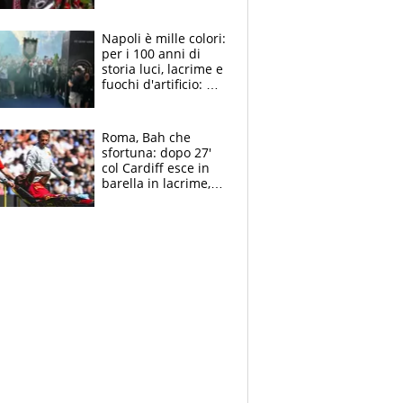
maglie, bandiere,
sciarpe, lacrime e
bigliettini
Napoli è mille colori:
per i 100 anni di
storia luci, lacrime e
fuochi d'artificio: De
Laurentiis salta al
coro anti-Juve
Roma, Bah che
sfortuna: dopo 27'
col Cardiff esce in
barella in lacrime,
Dybala rigore da
schiaffi, i giallorossi
prendono 3 gol in
45'