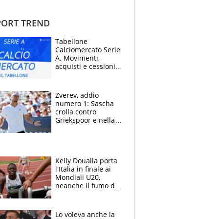
ORT TREND
Tabellone
Calciomercato Serie
A. Movimenti,
acquisti e cessioni:
estate 2026-27
Zverev, addio
numero 1: Sascha
crolla contro
Griekspoor e nella
sfida a due con
Sinner si conferma
terzo. Quanti malori
a Montreal
Kelly Doualla porta
l'Italia in finale ai
Mondiali U20,
neanche il fumo di
un incendio la frena
sui 100 metri
Lo voleva anche la