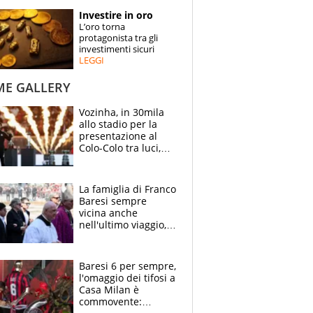
STORIE
Investire in oro
L’oro torna
SPECIALI
protagonista tra gli
investimenti sicuri
LEGGI
ESPERTI
ME GALLERY
CONTATTI
Vozinha, in 30mila
allo stadio per la
presentazione al
Colo-Colo tra luci,
spettacolo, elicotteri
e paracadutisti
La famiglia di Franco
Baresi sempre
vicina anche
nell'ultimo viaggio,
la moglie Maura, i
figli e i suoi cari
circondati
Baresi 6 per sempre,
dall'affetto dei tifosi
l'omaggio dei tifosi a
Casa Milan è
commovente: