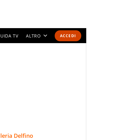
UIDA TV
ALTRO
ACCEDI
CALENDARI E CLASSIFICHE
ALTRI SPORT
MONDIALI 2026
OLIMPIADI
GOSSIP
LIFESTYLE
lleria Delfino