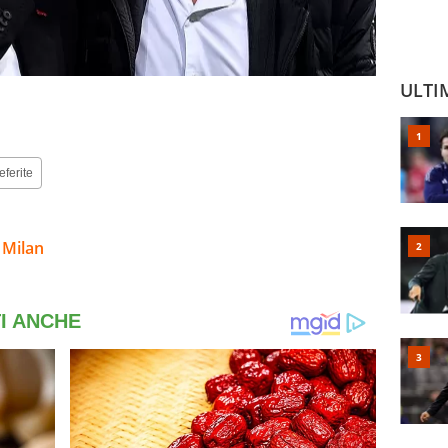
ULTI
eferite
 Milan