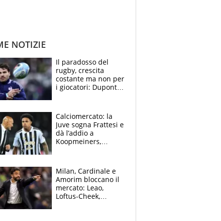
ME NOTIZIE
Il paradosso del
rugby, crescita
costante ma non per
i giocatori: Dupont
(il più pagato al
mondo) guadagna
solo 1,4 milioni
Calciomercato: la
all'anno
Juve sogna Frattesi e
dà l’addio a
Koopmeiners,
Romero si allontana
dall’Inter, Fiorentina
scatenata
Milan, Cardinale e
Amorim bloccano il
mercato: Leao,
Loftus-Cheek,
Estupinian e
Gimenez in bilico,