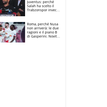
Juventus: perché
Salah ha scelto il
Trabzonspor invece
di un top club
Roma, perché Nusa
non arriverà: le due
ragioni e il piano B
di Gasperini. Novità
su Pellegrini e
Cacciamani