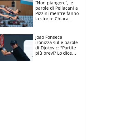
Soulè e Osorio nel
“Non piangere”, le
mirino
parole di Pellacani a
Pizzini mentre fanno
la storia: Chiara
batte anche il
record di Ceccon
Joao Fonseca
ironizza sulle parole
di Djokovic: "Partite
più brevi? Lo dice
solo perché sta
invecchiando..."