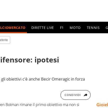
ALCIOMERCATO
DIRETTE LIVE
F1
MOTO
TENNIS
G
eferite
difensore: ipotesi
gli obiettivi c'è anche Becir Omeragic in forza
CONDIVIDI
Gioie
Sven Botman rimane il primo obiettivo ma non si