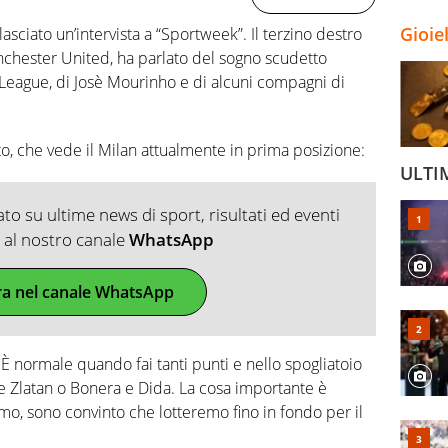
Gioie
lasciato un’intervista a “Sportweek”. Il terzino destro
nchester United, ha parlato del sogno scudetto
a League, di Josè Mourinho e di alcuni compagni di
to, che vede il Milan attualmente in prima posizione:
ULTI
o su ultime news di sport, risultati ed eventi
ti al nostro canale
WhatsApp
ra nel canale WhatsApp
 normale quando fai tanti punti e nello spogliatoio
me Zlatan o Bonera e Dida. La cosa importante è
amo, sono convinto che lotteremo fino in fondo per il