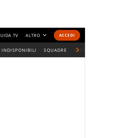
UIDA TV
ALTRO
ACCEDI
INDISPONIBILI
CALENDARI E CLASSIFICHE
SQUADRE
GIOCATORI SERIE A
ALTRI SPORT
MONDIALI 2026
OLIMPIADI
GOSSIP
LIFESTYLE