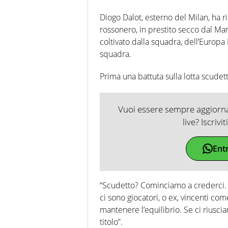
Diogo Dalot, esterno del Milan, ha ri
rossonero, in prestito secco dal Ma
coltivato dalla squadra, dell’Europ
squadra.
Prima una battuta sulla lotta scudet
Vuoi essere sempre aggiornat
live? Iscrivi
Ent
“Scudetto? Cominciamo a crederci. È
ci sono giocatori, o ex, vincenti co
mantenere l’equilibrio. Se ci riusci
titolo”.