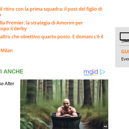
 ritiro con la prima squadra: il post del figlio di
o
lla Premier: la strategia di Amorim per
 dopo il derby
 altro che obiettivo quarto posto. E domani c’è il
 Milan
GUI
Even