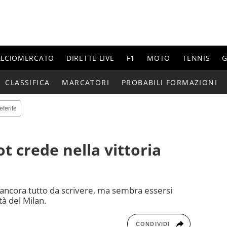
ALCIOMERCATO
DIRETTE LIVE
F1
MOTO
TENNIS
G
CLASSIFICA
MARCATORI
PROBABILI FORMAZIONI
eferite
t crede nella vittoria
è ancora tutto da scrivere, ma sembra essersi
à del Milan.
CONDIVIDI