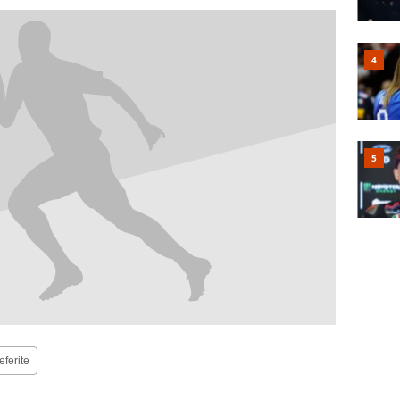
eferite