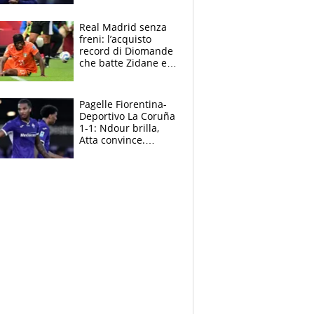
mondo) guadagna
solo 1,4 milioni
Real Madrid senza
all'anno
freni: l’acquisto
record di Diomande
che batte Zidane e
Ronaldo. Vinicius
rinnova: le cifre
Pagelle Fiorentina-
Deportivo La Coruña
1-1: Ndour brilla,
Atta convince.
Pongracic rovina
tutto nel finale