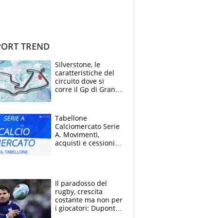
ORT TREND
Silverstone, le
caratteristiche del
circuito dove si
corre il Gp di Gran
Bretagna del
Motomondiale
Tabellone
Calciomercato Serie
A. Movimenti,
acquisti e cessioni:
estate 2026-27
Il paradosso del
rugby, crescita
costante ma non per
i giocatori: Dupont
(il più pagato al