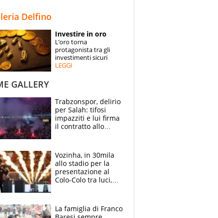
STORIE
lleria Delfino
SPECIALI
Investire in oro
L’oro torna
ESPERTI
protagonista tra gli
investimenti sicuri
LEGGI
CONTATTI
ME GALLERY
Trabzonspor, delirio
per Salah: tifosi
impazziti e lui firma
il contratto allo
stadio
Vozinha, in 30mila
allo stadio per la
presentazione al
Colo-Colo tra luci,
spettacolo, elicotteri
e paracadutisti
La famiglia di Franco
Baresi sempre