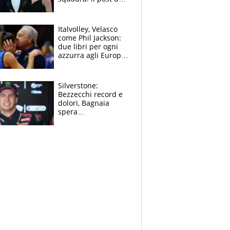
figlio di Amadeus e
Sanremo sullo
sfondo
Italvolley, Velasco
come Phil Jackson:
due libri per ogni
azzurra agli Europei.
Quello per Sylla è
“geniale”
Silverstone:
Bezzecchi record e
dolori, Bagnaia
spera
nell'antidolorifico,
Marquez si tira fuori
e vota Aprilia