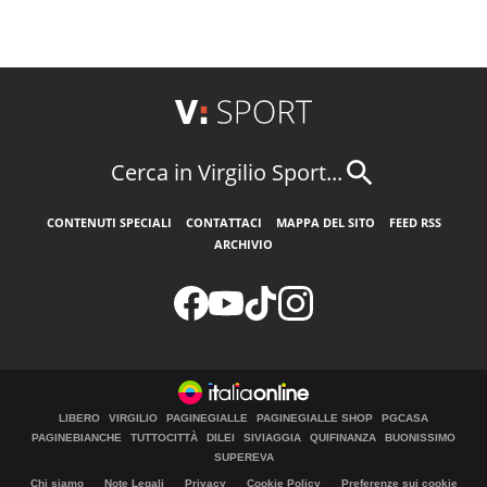
Cerca in Virgilio Sport...
CONTENUTI SPECIALI
CONTATTACI
MAPPA DEL SITO
FEED RSS
ARCHIVIO
LIBERO
VIRGILIO
PAGINEGIALLE
PAGINEGIALLE SHOP
PGCASA
PAGINEBIANCHE
TUTTOCITTÀ
DILEI
SIVIAGGIA
QUIFINANZA
BUONISSIMO
SUPEREVA
Chi siamo
Note Legali
Privacy
Cookie Policy
Preferenze sui cookie