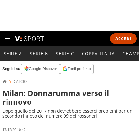
ACCEDI
SERIE A
SERIE B
SERIE C
COPPA ITALIA
CHAMP
Seguici su:
Google Discover
Fonti preferite
CALCIO
Milan: Donnarumma verso il
rinnovo
Dopo quello del 2017 non dovrebbero esserci problemi per un
secondo rinnovo del numero 99 dei rossoneri
17/12/20 10:42