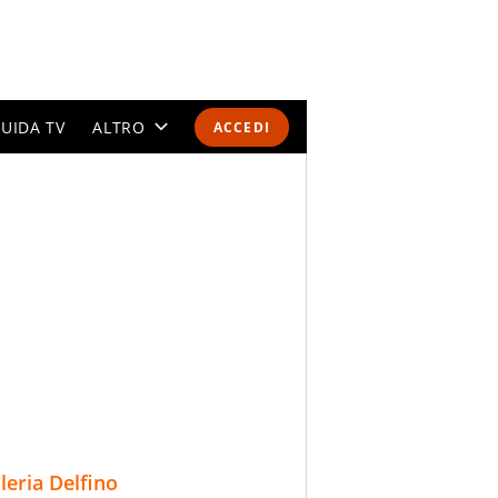
UIDA TV
ALTRO
ACCEDI
CALENDARI E CLASSIFICHE
ALTRI SPORT
MONDIALI 2026
OLIMPIADI
GOSSIP
LIFESTYLE
lleria Delfino