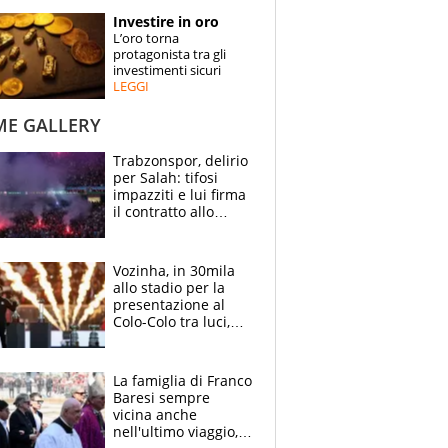
STORIE
Investire in oro
L’oro torna
SPECIALI
protagonista tra gli
investimenti sicuri
LEGGI
ESPERTI
ME GALLERY
CONTATTI
Trabzonspor, delirio
per Salah: tifosi
impazziti e lui firma
il contratto allo
stadio
Vozinha, in 30mila
allo stadio per la
presentazione al
Colo-Colo tra luci,
spettacolo, elicotteri
e paracadutisti
La famiglia di Franco
Baresi sempre
vicina anche
nell'ultimo viaggio,