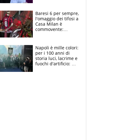
la moglie Maura, i
figli e i suoi cari
circondati
Baresi 6 per sempre,
dall'affetto dei tifosi
l'omaggio dei tifosi a
Casa Milan è
commovente:
maglie, bandiere,
sciarpe, lacrime e
bigliettini
Napoli è mille colori:
per i 100 anni di
storia luci, lacrime e
fuochi d'artificio: De
Laurentiis salta al
coro anti-Juve