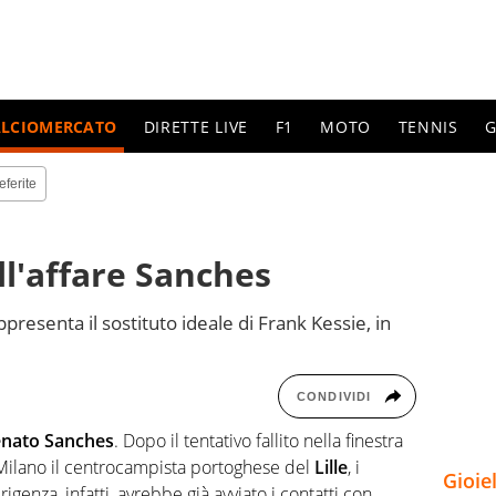
ALCIOMERCATO
DIRETTE LIVE
F1
MOTO
TENNIS
G
eferite
ell'affare Sanches
resenta il sostituto ideale di Frank Kessie, in
CONDIVIDI
nato Sanches
. Dopo il tentativo fallito nella finestra
 Milano il centrocampista portoghese del
Lille
, i
Gioie
igenza, infatti, avrebbe già avviato i contatti con