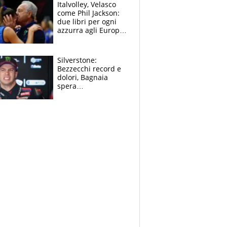
sfondo
Italvolley, Velasco
come Phil Jackson:
due libri per ogni
azzurra agli Europei.
Quello per Sylla è
“geniale”
Silverstone:
Bezzecchi record e
dolori, Bagnaia
spera
nell'antidolorifico,
Marquez si tira fuori
e vota Aprilia