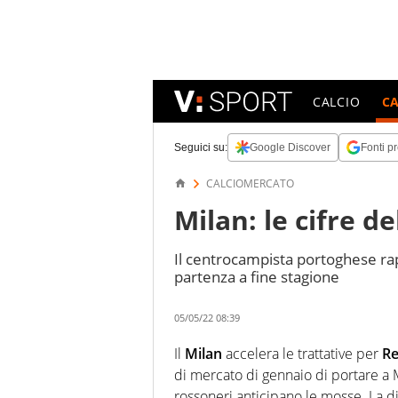
CALCIO
C
Seguici su:
Google Discover
Fonti pr
CALCIOMERCATO
Milan: le cifre d
Il centrocampista portoghese rapp
partenza a fine stagione
05/05/22 08:39
Il
Milan
accelera le trattative per
Re
di mercato di gennaio di portare a
rossoneri anticipano le mosse. La dir