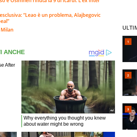
 e Osimhen rifiuta la 9 di Icardi. L’ex Inter
 esclusiva: “Leao è un problema, Alajbegovic
peal”
ULTI
 Milan