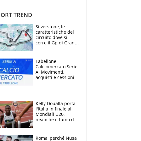
ORT TREND
Silverstone, le
caratteristiche del
circuito dove si
corre il Gp di Gran
Bretagna del
Motomondiale
Tabellone
Calciomercato Serie
A. Movimenti,
acquisti e cessioni:
estate 2026-27
Kelly Doualla porta
l'Italia in finale ai
Mondiali U20,
neanche il fumo di
un incendio la frena
sui 100 metri
Roma, perché Nusa