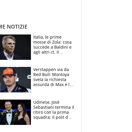
ME NOTIZIE
Italia, le prime
mosse di Zola: cosa
succede a Baldini e
agli altri ct. Il
Borussia tenta un
altro sgarbo agli
azzurri
Verstappen via da
Red Bull: Montoya
svela la richiesta
assurda di Max e lo
avverte: “Sicuro
Mercedes e
McLaren siano
Udinese, Josè
meglio?”
Sebastiani termina il
ritiro con la prima
squadra: il post del
figlio di Amadeus e
Sanremo sullo