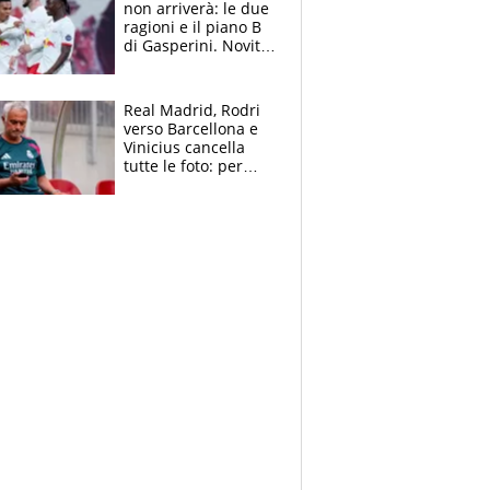
non arriverà: le due
ragioni e il piano B
di Gasperini. Novità
su Pellegrini e
Cacciamani
Real Madrid, Rodri
verso Barcellona e
Vinicius cancella
tutte le foto: per
Mourinho due grane
da risolvere