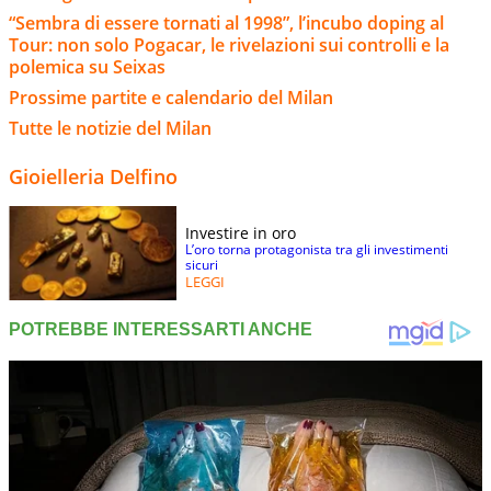
“Sembra di essere tornati al 1998”, l’incubo doping al
Tour: non solo Pogacar, le rivelazioni sui controlli e la
polemica su Seixas
Prossime partite e calendario del Milan
Tutte le notizie del Milan
Gioielleria Delfino
Investire in oro
L’oro torna protagonista tra gli investimenti
sicuri
LEGGI