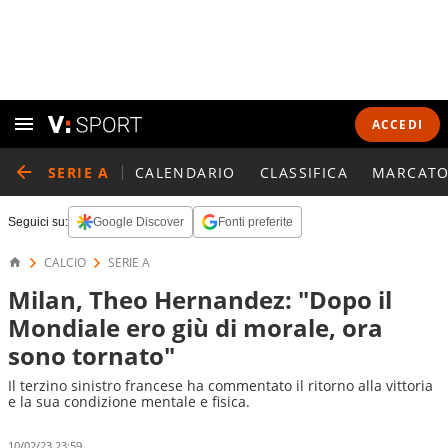
ACCEDI
SERIE A
CALENDARIO
CLASSIFICA
MARCATO
Seguici su:
Google Discover
Fonti preferite
CALCIO
SERIE A
Milan, Theo Hernandez: "Dopo il
Mondiale ero giù di morale, ora
sono tornato"
Il terzino sinistro francese ha commentato il ritorno alla vittoria
e la sua condizione mentale e fisica.
10/02/23 23:59