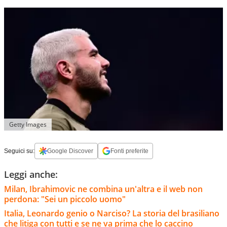
Getty Images
Seguici su:
Google Discover
Fonti preferite
Leggi anche:
Milan, Ibrahimovic ne combina un'altra e il web non
perdona: "Sei un piccolo uomo"
Italia, Leonardo genio o Narciso? La storia del brasiliano
che litiga con tutti e se ne va prima che lo caccino