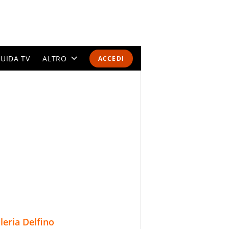
UIDA TV
ALTRO
ACCEDI
CALENDARI E CLASSIFICHE
ALTRI SPORT
MONDIALI 2026
OLIMPIADI
GOSSIP
LIFESTYLE
lleria Delfino