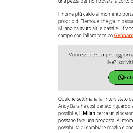
una pezza per non trovarsi a corto d
Il nome più caldo al momento porta
proprio di Tiemoué che già in passat
Milano ha avuto alti e bassi e il fra
campo con l’allora tecnico
Gennaro
Vuoi essere sempre aggiornat
live? Iscrivi
Ent
Qualche settimana fa, intervistato d
Andy Bara ha così parlato riguardo a 
possibile, il
Milan
cerca un giocator
possano fare una proposta. Al mom
possibilità di cambiare maglia e and