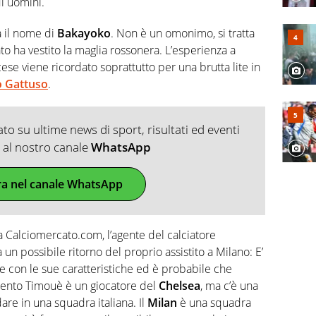
i uomini.
 il nome di
Bakayoko
. Non è un omonimo, si tratta
o ha vestito la maglia rossonera. L’esperienza a
ncese viene ricordato soprattutto per una brutta lite in
 Gattuso
.
o su ultime news di sport, risultati ed eventi
ti al nostro canale
WhatsApp
ra nel canale WhatsApp
a Calciomercato.com, l’agente del calciatore
un possibile ritorno del proprio assistito a Milano: E’
e con le sue caratteristiche ed è probabile che
ento Timouè è un giocatore del
Chelsea
, ma c’è una
are in una squadra italiana. Il
Milan
è una squadra