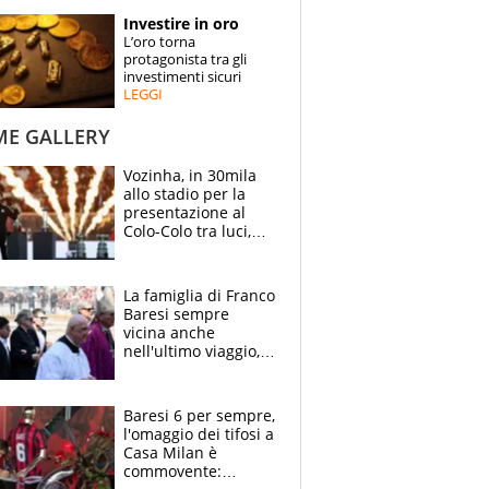
STORIE
Investire in oro
L’oro torna
SPECIALI
protagonista tra gli
investimenti sicuri
LEGGI
ESPERTI
ME GALLERY
CONTATTI
Vozinha, in 30mila
allo stadio per la
presentazione al
Colo-Colo tra luci,
spettacolo, elicotteri
e paracadutisti
La famiglia di Franco
Baresi sempre
vicina anche
nell'ultimo viaggio,
la moglie Maura, i
figli e i suoi cari
circondati
Baresi 6 per sempre,
dall'affetto dei tifosi
l'omaggio dei tifosi a
Casa Milan è
commovente: