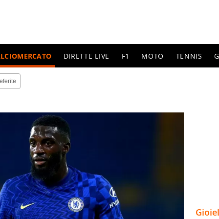
ALCIOMERCATO
DIRETTE LIVE
F1
MOTO
TENNIS
G
eferite
Gioie