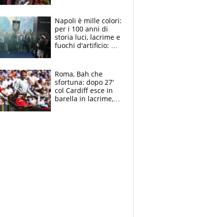
maglie, bandiere,
sciarpe, lacrime e
bigliettini
Napoli è mille colori:
per i 100 anni di
storia luci, lacrime e
fuochi d'artificio: De
Laurentiis salta al
coro anti-Juve
Roma, Bah che
sfortuna: dopo 27'
col Cardiff esce in
barella in lacrime,
Dybala rigore da
schiaffi, i giallorossi
prendono 3 gol in
45'