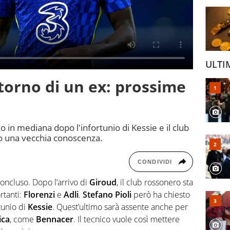
ULTI
ritorno di un ex: prossime
o in mediana dopo l'infortunio di Kessie e il club
o una vecchia conoscenza.
CONDIVIDI
oncluso. Dopo l’arrivo di
Giroud
, il club rossonero sta
rtanti:
Florenzi
e
Adli
.
Stefano Pioli
però ha chiesto
tunio di
Kessie
. Quest’ultimo sarà assente anche per
ica
, come
Bennacer
. Il tecnico vuole così mettere