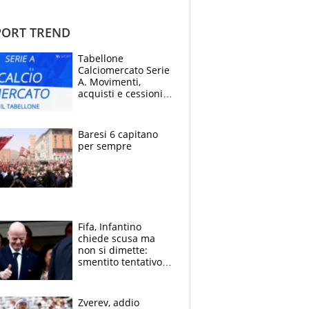
ORT TREND
Tabellone
Calciomercato Serie
A. Movimenti,
acquisti e cessioni:
estate 2026-27
Baresi 6 capitano
per sempre
Fifa, Infantino
chiede scusa ma
non si dimette:
smentito tentativo di
corruzione al
Marocco
Zverev, addio