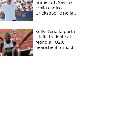
numero 1: Sascha
crolla contro
Griekspoor e nella
sfida a due con
Sinner si conferma
terzo. Quanti malori
Kelly Doualla porta
a Montreal
l'Italia in finale ai
Mondiali U20,
neanche il fumo di
un incendio la frena
sui 100 metri