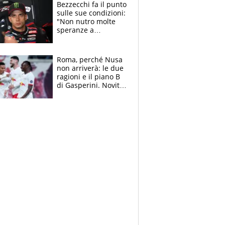
attacca le palline
Bezzecchi fa il punto
sulle sue condizioni:
"Non nutro molte
speranze a
Silverstone". Ma
promette battaglia
da Aragon
Roma, perché Nusa
non arriverà: le due
ragioni e il piano B
di Gasperini. Novità
su Pellegrini e
Cacciamani