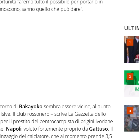
rtunità faremo tutto il possibile per portarlo in
onoscono, sanno quello che può dare”.
ULTI
itorno di
Bakayoko
sembra essere vicino, al punto
ive. Il club rossonero – scrive La Gazzetta dello
a
per il prestito del centrocampista di origini ivoriane
nel
Napoli
, voluto fortemente proprio da
Gattuso
. Il
’ingaggio del calciatore, che al momento prende 3,5