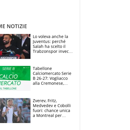
ME NOTIZIE
Lo voleva anche la
Juventus: perché
Salah ha scelto il
Trabzonspor invece
di un top club
Tabellone
Calciomercato Serie
B 26-27: Vogliacco
alla Cremonese,
Strefezza ufficiale al
Palermo
Zverev, Fritz,
Medvedev e Cobolli
fuori: chance unica
a Montreal per
Musetti, Jodar e
Fonseca. Sascha