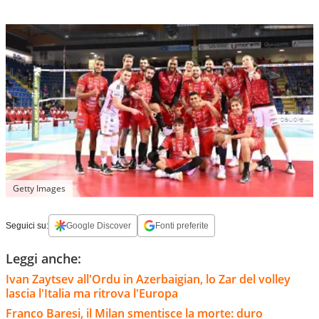
Getty Images
Seguici su:
Google Discover
Fonti preferite
Leggi anche:
Ivan Zaytsev all'Ordu in Azerbaigian, lo Zar del volley
lascia l'Italia ma ritrova l'Europa
Franco Baresi, il Milan smentisce la morte: duro