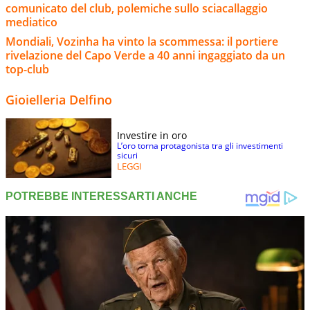
comunicato del club, polemiche sullo sciacallaggio
mediatico
Mondiali, Vozinha ha vinto la scommessa: il portiere
rivelazione del Capo Verde a 40 anni ingaggiato da un
top-club
Gioielleria Delfino
Investire in oro
L’oro torna protagonista tra gli investimenti
sicuri
LEGGI