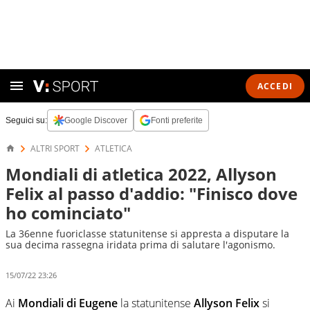
ACCEDI
Seguici su:
Google Discover
Fonti preferite
ALTRI SPORT
ATLETICA
Mondiali di atletica 2022, Allyson
Felix al passo d'addio: "Finisco dove
ho cominciato"
La 36enne fuoriclasse statunitense si appresta a disputare la
sua decima rassegna iridata prima di salutare l'agonismo.
15/07/22 23:26
Ai
Mondiali di Eugene
la statunitense
Allyson Felix
si