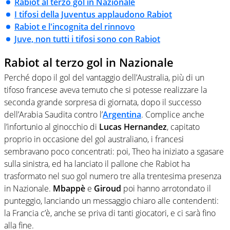
Rabiot al terzo gol in Nazionale
I tifosi della Juventus applaudono Rabiot
Rabiot e l'incognita del rinnovo
Juve, non tutti i tifosi sono con Rabiot
Rabiot al terzo gol in Nazionale
Perché dopo il gol del vantaggio dell’Australia, più di un
tifoso francese aveva temuto che si potesse realizzare la
seconda grande sorpresa di giornata, dopo il successo
dell’Arabia Saudita contro l’
Argentina
. Complice anche
l’infortunio al ginocchio di
Lucas Hernandez
, capitato
proprio in occasione del gol australiano, i francesi
sembravano poco concentrati: poi, Theo ha iniziato a sgasare
sulla sinistra, ed ha lanciato il pallone che Rabiot ha
trasformato nel suo gol numero tre alla trentesima presenza
in Nazionale.
Mbappè
e
Giroud
poi hanno arrotondato il
punteggio, lanciando un messaggio chiaro alle contendenti:
la Francia c’è, anche se priva di tanti giocatori, e ci sarà fino
alla fine.