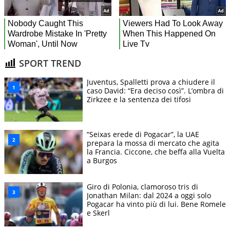
SPORT TREND
Juventus, Spalletti prova a chiudere il
caso David: “Era deciso così”. L’ombra di
Zirkzee e la sentenza dei tifosi
“Seixas erede di Pogacar”, la UAE
prepara la mossa di mercato che agita
la Francia. Ciccone, che beffa alla Vuelta
a Burgos
Giro di Polonia, clamoroso tris di
Jonathan Milan: dal 2024 a oggi solo
Pogacar ha vinto più di lui. Bene Romele
e Skerl