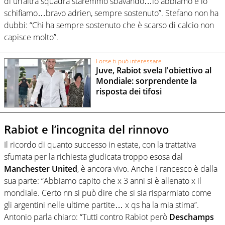
di un’altra squadra staremmo sbavando…lo abbiamo e lo
schifiamo…bravo adrien, sempre sostenuto”. Stefano non ha
dubbi: “Chi ha sempre sostenuto che è scarso di calcio non
capisce molto”.
Forse ti può interessare
Juve, Rabiot svela l'obiettivo al
Mondiale: sorprendente la
risposta dei tifosi
Rabiot e l’incognita del rinnovo
Il ricordo di quanto successo in estate, con la trattativa
sfumata per la richiesta giudicata troppo esosa dal
Manchester United
, è ancora vivo. Anche Francesco è dalla
sua parte: “Abbiamo capito che x 3 anni si è allenato x il
mondiale. Certo nn si può dire che si sia risparmiato come
gli argentini nelle ultime partite… x qs ha la mia stima”.
Antonio parla chiaro: “Tutti contro Rabiot però
Deschamps