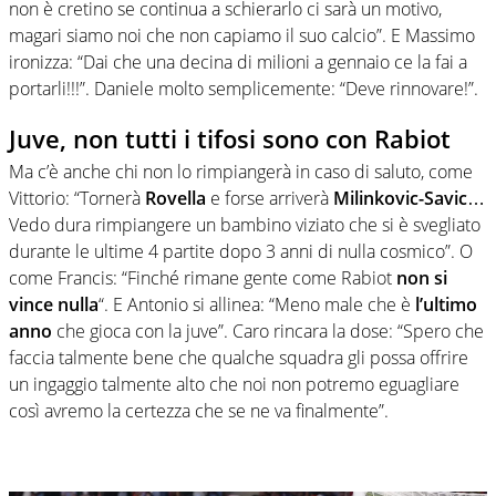
non è cretino se continua a schierarlo ci sarà un motivo,
magari siamo noi che non capiamo il suo calcio”. E Massimo
ironizza: “Dai che una decina di milioni a gennaio ce la fai a
portarli!!!”. Daniele molto semplicemente: “Deve rinnovare!”.
Juve, non tutti i tifosi sono con Rabiot
Ma c’è anche chi non lo rimpiangerà in caso di saluto, come
Vittorio: “Tornerà
Rovella
e forse arriverà
Milinkovic-Savic
…
Vedo dura rimpiangere un bambino viziato che si è svegliato
durante le ultime 4 partite dopo 3 anni di nulla cosmico”. O
come Francis: “Finché rimane gente come Rabiot
non si
vince nulla
“. E Antonio si allinea: “Meno male che è
l’ultimo
anno
che gioca con la juve”. Caro rincara la dose: “Spero che
faccia talmente bene che qualche squadra gli possa offrire
un ingaggio talmente alto che noi non potremo eguagliare
così avremo la certezza che se ne va finalmente”.