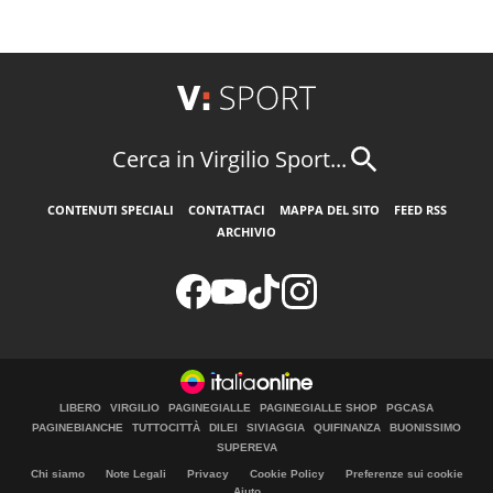
Cerca in Virgilio Sport...
CONTENUTI SPECIALI
CONTATTACI
MAPPA DEL SITO
FEED RSS
ARCHIVIO
LIBERO
VIRGILIO
PAGINEGIALLE
PAGINEGIALLE SHOP
PGCASA
PAGINEBIANCHE
TUTTOCITTÀ
DILEI
SIVIAGGIA
QUIFINANZA
BUONISSIMO
SUPEREVA
Chi siamo
Note Legali
Privacy
Cookie Policy
Preferenze sui cookie
Aiuto