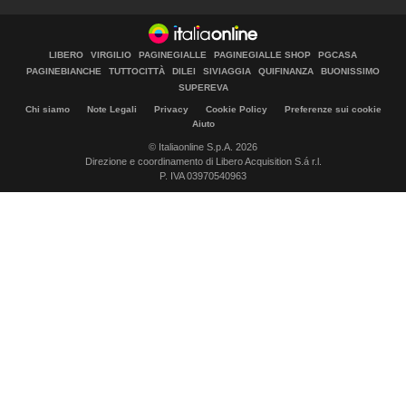
LIBERO
VIRGILIO
PAGINEGIALLE
PAGINEGIALLE SHOP
PGCASA
PAGINEBIANCHE
TUTTOCITTÀ
DILEI
SIVIAGGIA
QUIFINANZA
BUONISSIMO
SUPEREVA
Chi siamo
Note Legali
Privacy
Cookie Policy
Preferenze sui cookie
Aiuto
© Italiaonline S.p.A. 2026
Direzione e coordinamento di Libero Acquisition S.á r.l.
P. IVA 03970540963