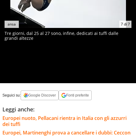
ansa
7
di
7
Tre giorni, dal 25 al 27 sono, infine, dedicati ai tuffi dalle
grandi altezze
Seguici su:
Google Discover
Fonti preferite
Leggi anche:
Europei nuoto, Pellacani rientra in Italia con gli azzurri
dei tuffi
Europei, Martinenghi prova a cancellare i dubbi: Ceccon