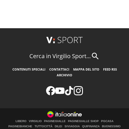
Cerca in Virgilio Sport...
CONTENUTI SPECIALI
CONTATTACI
MAPPA DEL SITO
FEED RSS
ARCHIVIO
LIBERO
VIRGILIO
PAGINEGIALLE
PAGINEGIALLE SHOP
PGCASA
PAGINEBIANCHE
TUTTOCITTÀ
DILEI
SIVIAGGIA
QUIFINANZA
BUONISSIMO