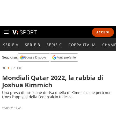
ACCEDI
SERIE A
SERIE B
SERIE C
COPPA ITALIA
CHAMP
Seguici su:
Google Discover
Fonti preferite
CALCIO
Mondiali Qatar 2022, la rabbia di
Joshua Kimmich
Una presa di posizione decisa quella di Kimmich, che però non
trova l'appoggi della Federcalcio tedesca.
28/03/21 12:46