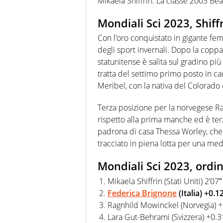
Mikaela Shiffrin. La classe 2003 Be
Mondiali Sci 2023, Shiff
Con l’oro conquistato in gigante fem
degli sport invernali. Dopo la coppa
statunitense è salita sul gradino più
tratta del settimo primo posto in ca
Meribel, con la nativa del Colorado
Terza posizione per la norvegese 
rispetto alla prima manche ed è terz
padrona di casa Thessa Worley, che 
tracciato in piena lotta per una med
Mondiali Sci 2023, ordin
Mikaela Shiffrin (Stati Uniti) 2’07
Federica Brignone
(Italia) +0.1
Ragnhild Mowinckel (Norvegia) 
Lara Gut-Behrami (Svizzera) +0.3