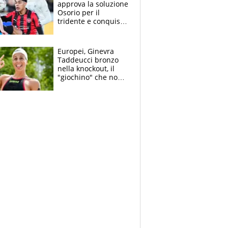
approva la soluzione
Osorio per il
tridente e conquista
Jashari: la frecciata
dello svizzero all'ex
Allegri
Europei, Ginevra
Taddeucci bronzo
nella knockout, il
"giochino" che non
le piace: "La Senna?
Oggi era pulita"