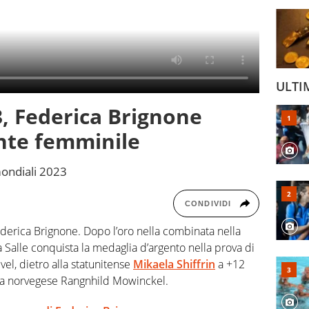
ULTI
3, Federica Brignone
nte femminile
 mondiali 2023
CONDIVIDI
derica Brignone. Dopo l’oro nella combinata nella
La Salle conquista la medaglia d’argento nella prova di
el, dietro alla statunitense
Mikaela Shiffrin
a +12
la norvegese Rangnhild Mowinckel.