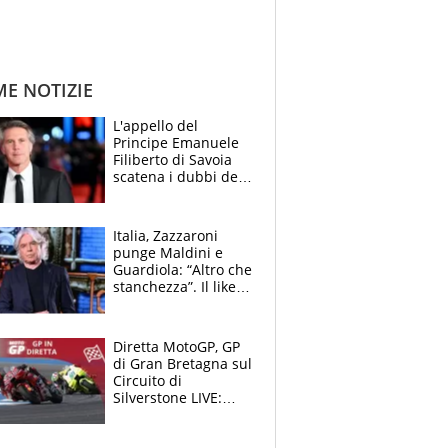
ME NOTIZIE
L'appello del
Principe Emanuele
Filiberto di Savoia
scatena i dubbi dei
tifosi: "E' una
trappola"
Italia, Zazzaroni
punge Maldini e
Guardiola: “Altro che
stanchezza”. Il like
di Mancini e le
polemiche sui social
Diretta MotoGP, GP
di Gran Bretagna sul
Circuito di
Silverstone LIVE:
Fernandez in fuga,
cade Bagnaia