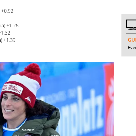
 +0.92
ia) +1.26
+1.32
GUI
a) +1.39
Even