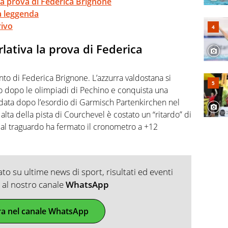
 la prova di Federica Brignone
la leggenda
rivo
lativa la prova di Federica
gento di Federica Brignone. L’azzurra valdostana si
o dopo le olimpiadi di Pechino e conquista una
ridata dopo l’esordio di Garmisch Partenkirchen nel
alta della pista di Courchevel è costato un “ritardo” di
e al traguardo ha fermato il cronometro a +12
o su ultime news di sport, risultati ed eventi
ti al nostro canale
WhatsApp
ra nel canale WhatsApp