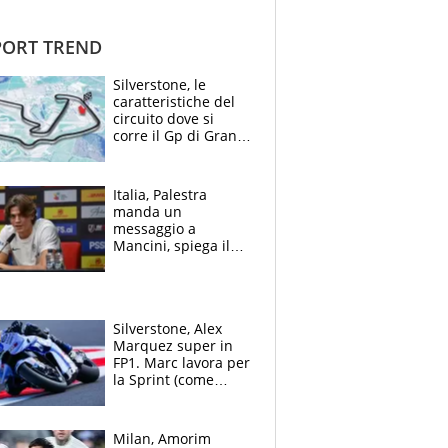
ORT TREND
Silverstone, le
caratteristiche del
circuito dove si
corre il Gp di Gran
Bretagna del
Motomondiale
Italia, Palestra
manda un
messaggio a
Mancini, spiega il
motivo del no
all’Inter e lancia
l'alleanza con
Donnarumma
Silverstone, Alex
Marquez super in
FP1. Marc lavora per
la Sprint (come
Martin), bene
Bezzecchi
Milan, Amorim