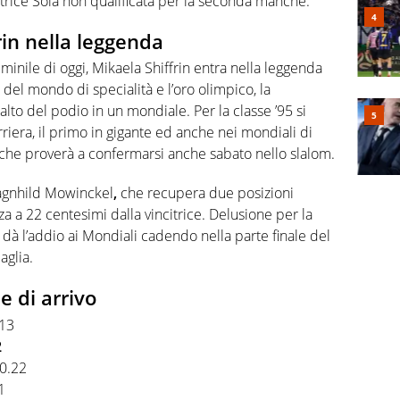
atrice Sola non qualificata per la seconda manche.
rin nella leggenda
minile di oggi, Mikaela Shiffrin entra nella leggenda
 del mondo di specialità e l’oro olimpico, la
 alto del podio in un mondiale. Per la classe ’95 si
rriera, il primo in gigante ed anche nei mondiali di
 che proverà a confermarsi anche sabato nello slalom.
Ragnhild Mowinckel
,
che recupera due posizioni
a a 22 centesimi dalla vincitrice. Delusione per la
dà l’addio ai Mondiali cadendo nella parte finale del
aglia.
e di arrivo
″13
2
+0.22
1