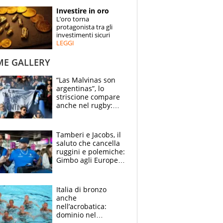
STORIE
Investire in oro
L’oro torna
SPECIALI
protagonista tra gli
investimenti sicuri
LEGGI
ESPERTI
ME GALLERY
CONTATTI
“Las Malvinas son
argentinas”, lo
striscione compare
anche nel rugby:
dopo Messi e
compagni ormai è
un caso
Tamberi e Jacobs, il
saluto che cancella
ruggini e polemiche:
Gimbo agli Europei
cerca un altro
miracolo
Italia di bronzo
anche
nell’acrobatica:
dominio nel