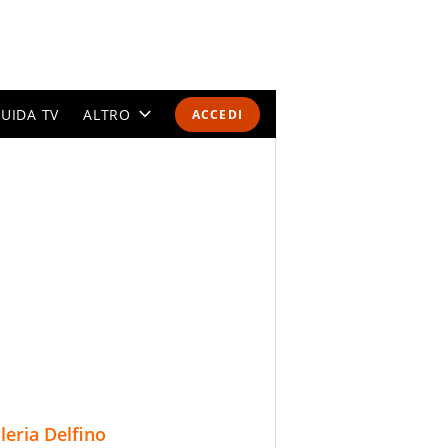
UIDA TV
ALTRO
ACCEDI
CALENDARI E CLASSIFICHE
ALTRI SPORT
MONDIALI 2026
OLIMPIADI
GOSSIP
LIFESTYLE
lleria Delfino