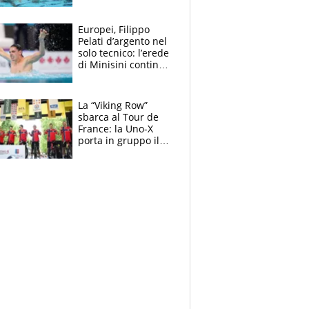
medagliere, ora
tocca a Ceccon, Curti
e compagni
Europei, Filippo
continuare
Pelati d’argento nel
solo tecnico: l’erede
di Minisini continua
a stupire, Los
Angeles è già nel
mirino
La “Viking Row”
sbarca al Tour de
France: la Uno-X
porta in gruppo il
rito della Norvegia
di Haaland e
compagni