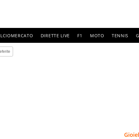
ALCIOMERCATO
DIRETTE LIVE
F1
MOTO
TENNIS
G
eferite
Gioie