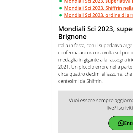
Mondiali Sci 2023, superlativa
Mondiali Sci 2023, Shiffrin nel
Mondiali Sci 2023, ordine di ar
Mondiali Sci 2023, super
Brignone
Italia in festa, con il superlativo ar
conferma ancora una volta sul podi
medaglia in gigante alla rassegna i
2021. Un piccolo errore nella parte 
circa quattro decimi all’azzurra, ch
centesimi da Shiffrin.
Vuoi essere sempre aggiornat
live? Iscrivi
Ent