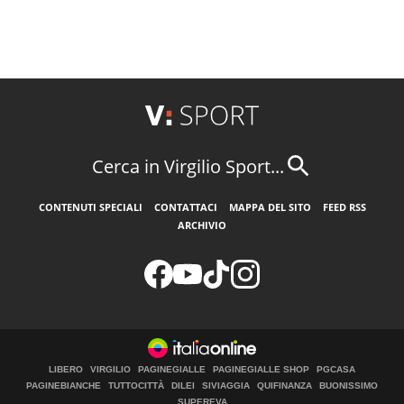
Cerca in Virgilio Sport...
CONTENUTI SPECIALI
CONTATTACI
MAPPA DEL SITO
FEED RSS
ARCHIVIO
LIBERO
VIRGILIO
PAGINEGIALLE
PAGINEGIALLE SHOP
PGCASA
PAGINEBIANCHE
TUTTOCITTÀ
DILEI
SIVIAGGIA
QUIFINANZA
BUONISSIMO
SUPEREVA