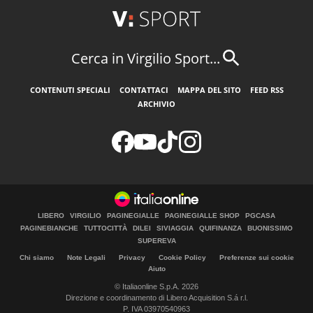
Cerca in Virgilio Sport...
CONTENUTI SPECIALI
CONTATTACI
MAPPA DEL SITO
FEED RSS
ARCHIVIO
LIBERO
VIRGILIO
PAGINEGIALLE
PAGINEGIALLE SHOP
PGCASA
PAGINEBIANCHE
TUTTOCITTÀ
DILEI
SIVIAGGIA
QUIFINANZA
BUONISSIMO
SUPEREVA
Chi siamo
Note Legali
Privacy
Cookie Policy
Preferenze sui cookie
Aiuto
© Italiaonline S.p.A. 2026
Direzione e coordinamento di Libero Acquisition S.á r.l.
P. IVA 03970540963