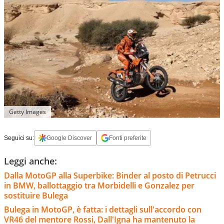
Getty Images
Seguici su:
Google Discover
Fonti preferite
Leggi anche:
Dalla MotoGP alla Superbike: Binder al posto di Petrucci
in BMW, ballottaggio tra Morbidelli e Gonzalez per
sostituire Bulega
Bulega in MotoGP, è fatta: i dettagli sull'accordo con
VR46 del mentore Rossi, Dall'Igna ha mantenuto la