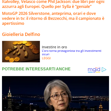
Italvolley, Velasco come Phil Jackson: due libri per ogni
azzurra agli Europei. Quello per Sylla è “geniale”
MotoGP 2026 Silverstone, anteprima, orari e dove
vedere in tv: il ritorno di Bezzecchi, ma il campionato è
apertissimo
Gioielleria Delfino
Investire in oro
L’oro torna protagonista tra gli investimenti
sicuri
LEGGI