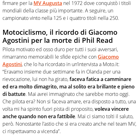
firmare per la
MV Augusta
nel 1972 dove conquistò i titoli
mondiali della classe più importante. A seguire, un
campionato vinto nella 125 e i quattro titoli nella 250.
Motociclismo, il ricordo di Giacomo
Agostini per la morte di Phil Read
Pilota motivato ed osso duro per tutti i suoi avversari,
rimarranno memorabili le sfide epiche con
Giacomo
Agostini
, che lo ha ricordato in un’intervista a Moto.it:
“Eravamo insieme due settimane fa in Olanda per una
rievocazione, lui non ha girato,
faceva fatica a camminare
ed era molto dimagrito, ma al solito era brillante e pieno
di battute
. Mai avrei immaginato che sarebbe morto oggi.
Che pilota era? Non si faceva amare, era disposto a tutto, una
volta mi ha spinto fuori pista di proposito,
voleva vincere
anche quando non era fattibile
. Mai ci siamo tolti il saluto,
però. Nonostante l’astio che si era creato anche nel team MV,
ci rispettavamo a vicenda”.