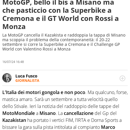
MotoGP, bello il bis a Misano ma
che pasticcio con la Superbike a
Cremona e il GT World con Rossi a
Monza
La MotoGP cancella il Kazakista e raddoppia la tappa di Misano
ma scoppia il problema della contemporaneità: il 20-22
settembre si corre la Superbike a Cremona e il Challenge GP
World con Valentino Rossi a Monza
16/07/24 16:48
Luca Fusco
GIORNALISTA
Giornalista multimediale. Quando si accendono i motori,
lui sgasa, impenna, derapa. E spesso e volentieri finisce
L’Italia dei motori gongola e non poco
. Ma qualcuno, forse,
sul podio
mastica amaro. Sarà un settembre a tutta velocità quello
dello Stivale. Ieri la notizia del raddoppio delle tappe del
MotoMondiale
a
Misano
. La
cancellazione
del Gp del
Kazakistan
ha portato i vertici FIM, l’IRTA e Dorna Sports a
bissare la gara sulla pista intitolata al compianto
Marco