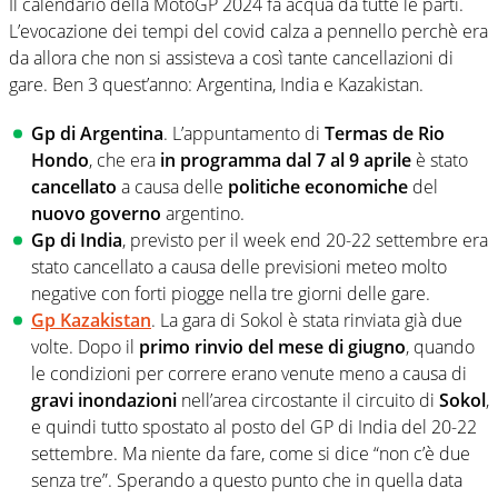
Il calendario della MotoGP 2024 fa acqua da tutte le parti.
L’evocazione dei tempi del covid calza a pennello perchè era
da allora che non si assisteva a così tante cancellazioni di
gare. Ben 3 quest’anno: Argentina, India e Kazakistan.
Gp di Argentina
. L’appuntamento di
Termas de Rio
Hondo
, che era
in programma dal 7 al 9 aprile
è stato
cancellato
a causa delle
politiche economiche
del
nuovo governo
argentino.
Gp di India
, previsto per il week end 20-22 settembre era
stato cancellato a causa delle previsioni meteo molto
negative con forti piogge nella tre giorni delle gare.
Gp Kazakistan
. La gara di Sokol è stata rinviata già due
volte. Dopo il
primo rinvio del mese di giugno
, quando
le condizioni per correre erano venute meno a causa di
gravi inondazioni
nell’area circostante il circuito di
Sokol
,
e quindi tutto spostato al posto del GP di India del 20-22
settembre. Ma niente da fare, come si dice “non c’è due
senza tre”. Sperando a questo punto che in quella data