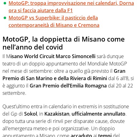
MotoGP: troppa improvvisazione nei calendari, Dorna
ora si faccia aiutare dalla F1
MotoGP vs Superbike: il pasticcio della
contemporaneità di Misano e Cremona
MotoGP, la doppietta di Misano come
nell’anno del covid
Il M
isano World Circuit Marco Simoncelli
sarà dunque
teatro di un doppio appuntamento del Mondiale MotoGP
nel mese di settembre: oltre a quello già previsto il
Gran
Premio di San Marino e della Riviera di Rimini
dal 6 all’8, si
è aggiunto il
Gran Premio dell’Emilia Romagna
dal 20 al 22
settembre.
Quest’ultimo entra in calendario in extremis in sostituzione
del Gp di
Sokol
, in
Kazakistan
,
ufficialmente annullato
.
dopo tutta una serie di rinvii per disparate cause, dovute
all’emergenza meteo e poi organizzative. Un doppio
appuntamento a Misano, come
accaduto
ai
tempi
del