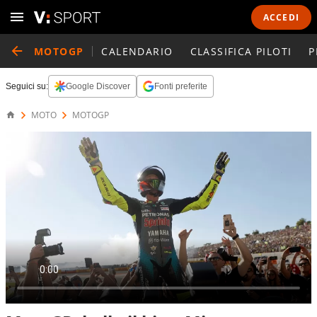
ACCEDI
MOTOGP
CALENDARIO
CLASSIFICA PILOTI
P
Seguici su:
Google Discover
Fonti preferite
MOTO
MOTOGP