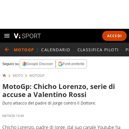
ACCEDI
MOTOGP
CALENDARIO
CLASSIFICA PILOTI
P
Seguici su:
Google Discover
Fonti preferite
MOTO
MOTOGP
MotoGp: Chicho Lorenzo, serie di
accuse a Valentino Rossi
Duro attacco del padre di Jorge contro il Dottore.
04/10/20 13:44
Chicho Lorenzo, padre di Jorge, dal suo canale Youtube ha