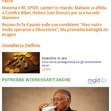
Pecco
Maxima e BC SPQR, cantieri in ritardo: Matiasic si affida
a Cotelli e Bilan, Nelson (con Doncic) per ora ha solo
Mannion
Bezzecchi fa il punto sulle sue condizioni: "Non nutro
molte speranze a Silverstone". Ma promette battaglia da
Aragon
Gioielleria Delfino
Investire in oro
L’oro torna protagonista tra gli investimenti
sicuri
LEGGI