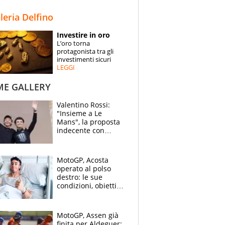
STORIE
lleria Delfino
SPECIALI
Investire in oro
L’oro torna
ESPERTI
protagonista tra gli
investimenti sicuri
LEGGI
CONTATTI
ME GALLERY
Valentino Rossi:
"Insieme a Le
Mans", la proposta
indecente con
Lando Norris al
Festival di
Goodwood
MotoGP, Acosta
operato al polso
destro: le sue
condizioni, obiettivo
Sachsenring
MotoGP, Assen già
finita per Aldeguer: