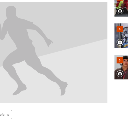
eferite