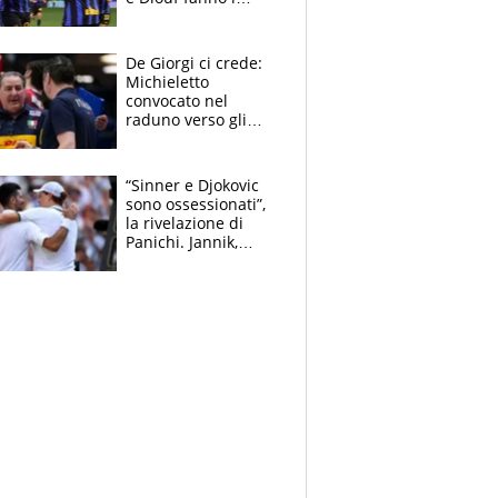
bianconeri piccoli
piccoli, Ylildiz
scompare, Kolo fa
De Giorgi ci crede:
sperare
Michieletto
convocato nel
raduno verso gli
Europei. A sorpresa
torna Rychlicki
“Sinner e Djokovic
sono ossessionati”,
la rivelazione di
Panichi. Jannik,
ansia per il
ginocchio e il rischio
agli US Open