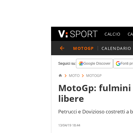
CALCIO
C
MOTOGP
CALENDARIO
Seguici su:
Google Discover
Fonti pr
MOTO
MOTOGP
MotoGp: fulmini i
libere
Petrucci e Dovizioso costretti a b
13/04/19 18:44