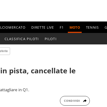
ALCIOMERCATO
DIRETTE LIVE
F1
MOTO
TENNIS
G
CLASSIFICA PILOTI
PILOTI
eferite
n pista, cancellate le
attagliare in Q1.
CONDIVIDI