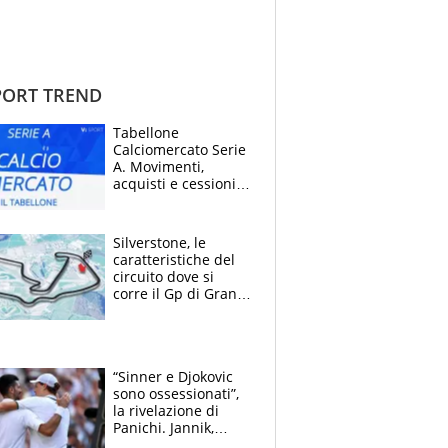
ORT TREND
Tabellone
Calciomercato Serie
A. Movimenti,
acquisti e cessioni:
estate 2026-27
Silverstone, le
caratteristiche del
circuito dove si
corre il Gp di Gran
Bretagna del
Motomondiale
“Sinner e Djokovic
sono ossessionati”,
la rivelazione di
Panichi. Jannik,
ansia per il