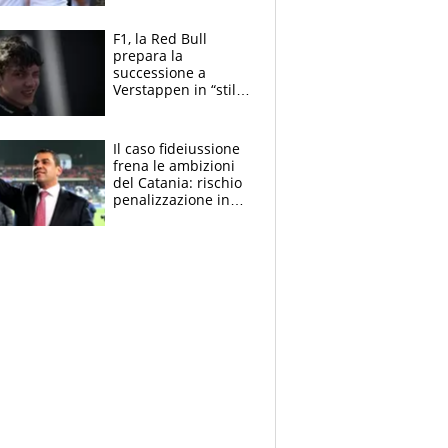
ginocchio e il rischio
agli US Open
F1, la Red Bull
prepara la
successione a
Verstappen in “stile
Antonelli”. Colapinto
derubato, che
attacco all’Italia
Il caso fideiussione
frena le ambizioni
del Catania: rischio
penalizzazione in
classifica, cosa
succede?