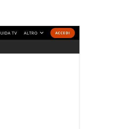
UIDA TV
ALTRO
ACCEDI
CALENDARI E CLASSIFICHE
ALTRI SPORT
MONDIALI 2026
OLIMPIADI
GOSSIP
LIFESTYLE