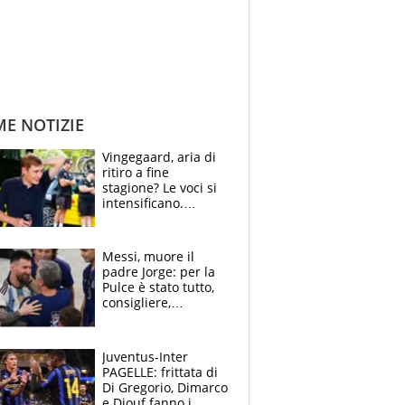
ME NOTIZIE
Vingegaard, aria di
ritiro a fine
stagione? Le voci si
intensificano.
Pogacar, niente
Sanremo nel 2027:
vuole la Roubaix
Messi, muore il
padre Jorge: per la
Pulce è stato tutto,
consigliere,
manager, amico e
capofamiglia
Juventus-Inter
PAGELLE: frittata di
Di Gregorio, Dimarco
e Diouf fanno i