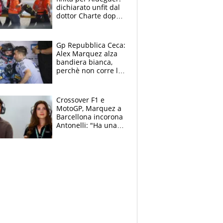
dichiarato unfit dal
dottor Charte dopo
la brutta caduta di
venerdì
Gp Repubblica Ceca:
Alex Marquez alza
bandiera bianca,
perchè non corre la
Sprint e la gara di
Brno
Crossover F1 e
MotoGP, Marquez a
Barcellona incorona
Antonelli: "Ha una
grinta diversa"