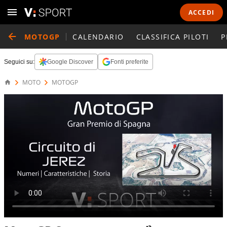
ACCEDI
MOTOGP
CALENDARIO
CLASSIFICA PILOTI
P
Seguici su:
Google Discover
Fonti preferite
MOTO
MOTOGP