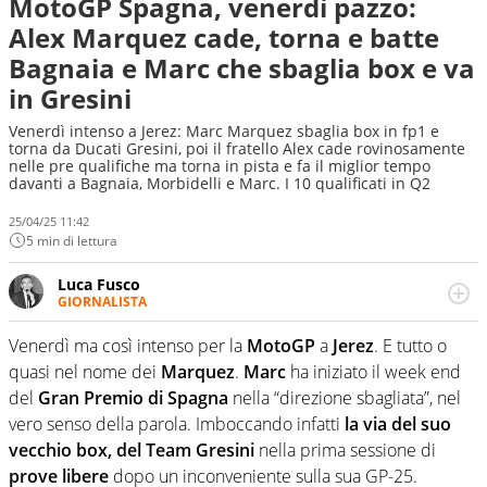
MotoGP Spagna, venerdì pazzo:
Alex Marquez cade, torna e batte
Bagnaia e Marc che sbaglia box e va
in Gresini
Venerdì intenso a Jerez: Marc Marquez sbaglia box in fp1 e
torna da Ducati Gresini, poi il fratello Alex cade rovinosamente
nelle pre qualifiche ma torna in pista e fa il miglior tempo
davanti a Bagnaia, Morbidelli e Marc. I 10 qualificati in Q2
25/04/25 11:42
5 min di lettura
Luca Fusco
GIORNALISTA
Giornalista multimediale. Quando si accendono i motori,
lui sgasa, impenna, derapa. E spesso e volentieri finisce
Venerdì ma così intenso per la
MotoGP
a
Jerez
. E tutto o
sul podio
quasi nel nome dei
Marquez
.
Marc
ha iniziato il week end
del
Gran Premio di Spagna
nella “direzione sbagliata”, nel
vero senso della parola. Imboccando infatti
la via del suo
vecchio box, del Team Gresini
nella prima sessione di
prove libere
dopo un inconveniente sulla sua GP-25.