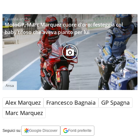
MotoGP, Marc Marquez cuore d'oro: festeggia col
baby tifoso che aveva pianto per lui
Ansa
Alex Marquez
Francesco Bagnaia
GP Spagna
Marc Marquez
Seguici su:
Google Discover
Fonti preferite