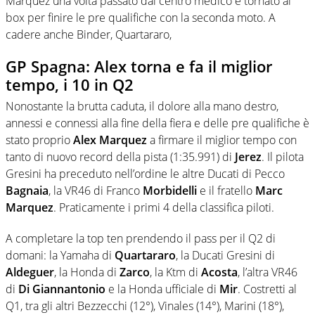
Marquez una volta passato dal centro medico è tornato ai
box per finire le pre qualifiche con la seconda moto. A
cadere anche Binder, Quartararo,
GP Spagna: Alex torna e fa il miglior
tempo, i 10 in Q2
Nonostante la brutta caduta, il dolore alla mano destro,
annessi e connessi alla fine della fiera e delle pre qualifiche è
stato proprio
Alex Marquez
a firmare il miglior tempo con
tanto di nuovo record della pista (1:35.991) di
Jerez
. Il pilota
Gresini ha preceduto nell’ordine le altre Ducati di Pecco
Bagnaia
, la VR46 di Franco
Morbidelli
e il fratello
Marc
Marquez
. Praticamente i primi 4 della classifica piloti.
A completare la top ten prendendo il pass per il Q2 di
domani: la Yamaha di
Quartararo
, la Ducati Gresini di
Aldeguer
, la Honda di
Zarco
, la Ktm di
Acosta
, l’altra VR46
di
Di Giannantonio
e la Honda ufficiale di
Mir
. Costretti al
Q1, tra gli altri Bezzecchi (12°), Vinales (14°), Marini (18°),