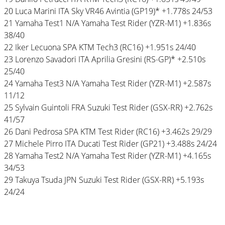
20 Luca Marini ITA Sky VR46 Avintia (GP19)* +1.778s 24/53
21 Yamaha Test1 N/A Yamaha Test Rider (YZR-M1) +1.836s
38/40
22 Iker Lecuona SPA KTM Tech3 (RC16) +1.951s 24/40
23 Lorenzo Savadori ITA Aprilia Gresini (RS-GP)* +2.510s
25/40
24 Yamaha Test3 N/A Yamaha Test Rider (YZR-M1) +2.587s
11/12
25 Sylvain Guintoli FRA Suzuki Test Rider (GSX-RR) +2.762s
41/57
26 Dani Pedrosa SPA KTM Test Rider (RC16) +3.462s 29/29
27 Michele Pirro ITA Ducati Test Rider (GP21) +3.488s 24/24
28 Yamaha Test2 N/A Yamaha Test Rider (YZR-M1) +4.165s
34/53
29 Takuya Tsuda JPN Suzuki Test Rider (GSX-RR) +5.193s
24/24