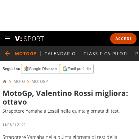
ACCEDI
MOTOGP
CALENDARIO
CLASSIFICA PILOTI
P
Seguici su:
Google Discover
Fonti preferite
MOTO
MOTOGP
MotoGp, Valentino Rossi migliora:
ottavo
Strapotere Yamaha a Losail nella quinta giornata di test.
11/03/21 21:22
Strapotere Yamaha nella quinta giornata di test della