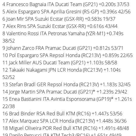
4 Francesco Bagnaia ITA Ducati Team (GP21) +0.200s 37/53
5 Aleix Espargaro SPA Aprilia Gresini (RS-GP) +0.396s 42/56
6 Joan Mir SPA Suzuki Ecstar (GSX-RR) +0.583s 19/37
7 Alex Rins SPA Suzuki Ecstar (GSX-RR) +0.616s 43/44
8 Valentino Rossi ITA Petronas Yamaha (YZR-M1) +0.749s
38/52
9 Johann Zarco FRA Pramac Ducati (GP21) +0.812s 53/71
10 Pol Espargaro SPA Repsol Honda (RC213V) +0.859s 22/65
11 Jack Miller AUS Ducati Team (GP21) +1.103s 58/58
12 Takaaki Nakagami JPN LCR Honda (RC213V) +1.104s
52/52
13 Stefan Bradl GER Repsol Honda (RC213V) +1.183s 32/45
14 Jorge Martin SPA Pramac Ducati (GP21)* +1.239s 29/42
15 Enea Bastianini ITA Avintia Esponsorama (GP19)* +1.261s
22/38
16 Brad Binder RSA Red Bull KTM (RC16) +1.447s 53/56
17 Alex Marquez SPA LCR Honda (RC213V) +1.448s 36/36
18 Miguel Oliveira POR Red Bull KTM (RC16) +1.491s 48/48
19 Danilo Petrucci ITA KTM Tech3 (RC16) +1.651s 49/49