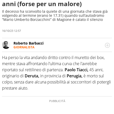
anni (forse per un malore)
Il decesso ha sconvolto la quiete di una giornata che stava già
volgendo al termine (erano le 17.31) quando sull’autodromo
“Mario Umberto Borzacchini” di Magione è calato il silenzio
16/10/23 12:57
Roberto Barbacci
GIORNALISTA
Giornalista (pubblicista) sportivo a tutto campo, è il
tuttologo di Virgilio Sport. Provate a chiedergli di boxe, di
Ha perso la vita andando dritto contro il muretto dei box,
scherma, di volley o di curling: ve ne farà innamorare
mentre stava affrontando l’ultima curva che l’avrebbe
riportato sul rettilineo di partenza.
Paolo Tiacci,
45 anni,
originario di
Deruta,
in provincia di
Perugia,
è morto sul
colpo, senza dare alcuna possibilità ai soccorritori di potergli
prestare aiuto.