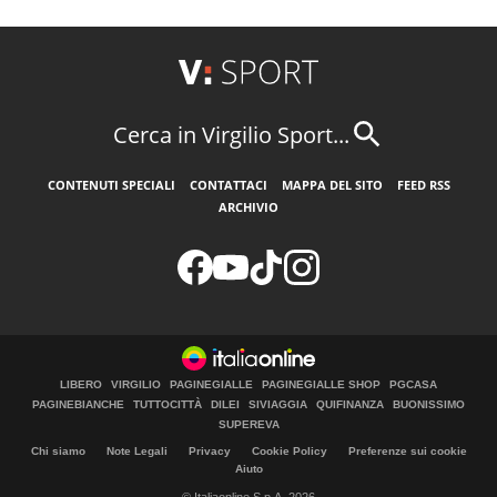
Cerca in Virgilio Sport...
CONTENUTI SPECIALI
CONTATTACI
MAPPA DEL SITO
FEED RSS
ARCHIVIO
LIBERO
VIRGILIO
PAGINEGIALLE
PAGINEGIALLE SHOP
PGCASA
PAGINEBIANCHE
TUTTOCITTÀ
DILEI
SIVIAGGIA
QUIFINANZA
BUONISSIMO
SUPEREVA
Chi siamo
Note Legali
Privacy
Cookie Policy
Preferenze sui cookie
Aiuto