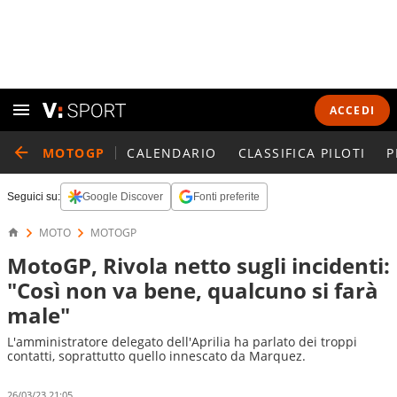
ACCEDI
MOTOGP
CALENDARIO
CLASSIFICA PILOTI
P
Seguici su:
Google Discover
Fonti preferite
MOTO
MOTOGP
MotoGP, Rivola netto sugli incidenti:
"Così non va bene, qualcuno si farà
male"
L'amministratore delegato dell'Aprilia ha parlato dei troppi
contatti, soprattutto quello innescato da Marquez.
26/03/23 21:05