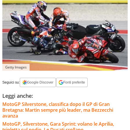
Getty Images
Seguici su:
Google Discover
Fonti preferite
Leggi anche:
MotoGP Silverstone, classifica dopo il GP di Gran
Bretagna: Martin sempre più leader, ma Bezzecchi
avanza
MotoGP, Silverstone, Gara Sprint: volano le Aprilia,
tripletta sul podio. Le Ducati crollano