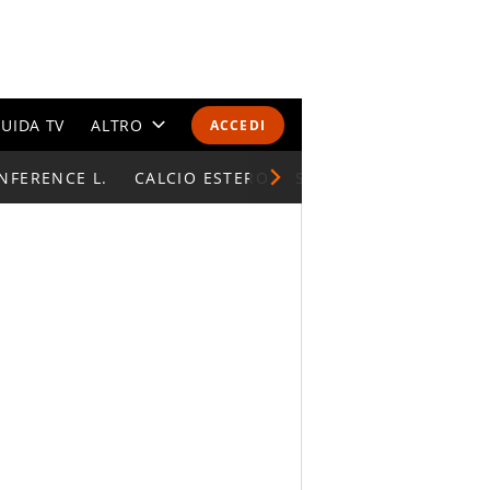
UIDA TV
ALTRO
ACCEDI
NFERENCE L.
CALENDARI E CLASSIFICHE
CALCIO ESTERO
SUPERCOPPA ITALIAN
ALTRI SPORT
MONDIALI 2026
OLIMPIADI
GOSSIP
LIFESTYLE