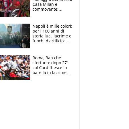
Casa Milan è
commovente:
maglie, bandiere,
sciarpe, lacrime e
bigliettini
Napoli è mille colori:
per i 100 anni di
storia luci, lacrime e
fuochi d'artificio: De
Laurentiis salta al
coro anti-Juve
Roma, Bah che
sfortuna: dopo 27'
col Cardiff esce in
barella in lacrime,
Dybala rigore da
schiaffi, i giallorossi
prendono 3 gol in
45'