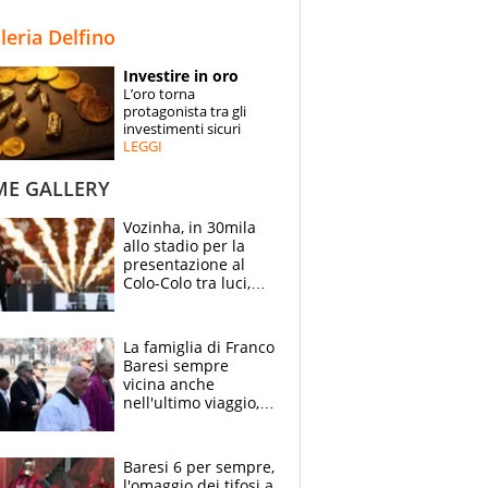
STORIE
lleria Delfino
SPECIALI
Investire in oro
L’oro torna
ESPERTI
protagonista tra gli
investimenti sicuri
LEGGI
CONTATTI
ME GALLERY
Vozinha, in 30mila
allo stadio per la
presentazione al
Colo-Colo tra luci,
spettacolo, elicotteri
e paracadutisti
La famiglia di Franco
Baresi sempre
vicina anche
nell'ultimo viaggio,
la moglie Maura, i
figli e i suoi cari
circondati
Baresi 6 per sempre,
dall'affetto dei tifosi
l'omaggio dei tifosi a