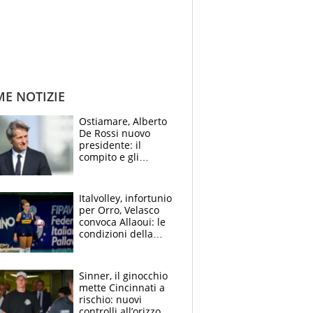
ME NOTIZIE
Ostiamare, Alberto
De Rossi nuovo
presidente: il
compito e gli
obiettivi ricevuti dal
figlio Daniele
Italvolley, infortunio
per Orro, Velasco
convoca Allaoui: le
condizioni della
palleggiatrice per gli
Europei
Sinner, il ginocchio
mette Cincinnati a
rischio: nuovi
controlli all’orizzonte