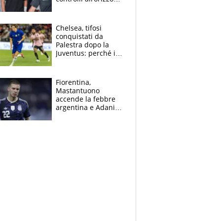
e il possibile
sacrificio per lo US
Open
Chelsea, tifosi
conquistati da
Palestra dopo la
Juventus: perché i
fan dei Blues sono
pazzi dell’azzurro
Fiorentina,
Mastantuono
accende la febbre
argentina e Adani
impazzisce. Ma
Antognoni ‘rovina la
festa’ a Commisso