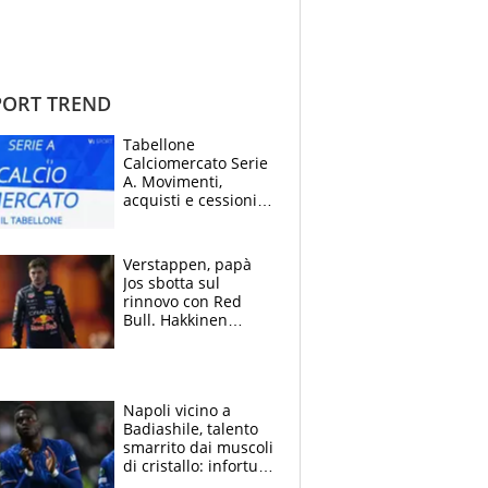
ORT TREND
Tabellone
Calciomercato Serie
A. Movimenti,
acquisti e cessioni:
estate 2026-27
Verstappen, papà
Jos sbotta sul
rinnovo con Red
Bull. Hakkinen
avverte McLaren:
“Prendere Max
sarebbe un rischio”
Napoli vicino a
Badiashile, talento
smarrito dai muscoli
di cristallo: infortuni
a raffica negli ultimi