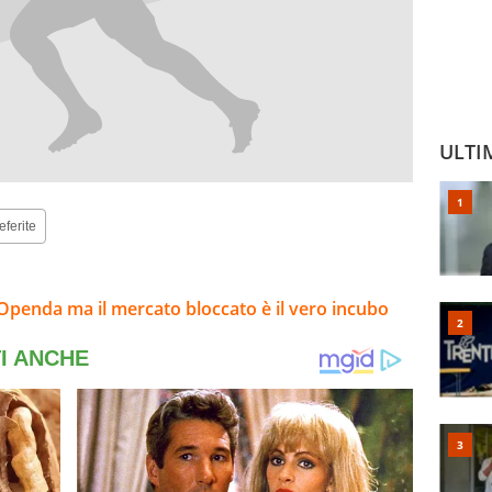
ULTI
eferite
 Openda ma il mercato bloccato è il vero incubo