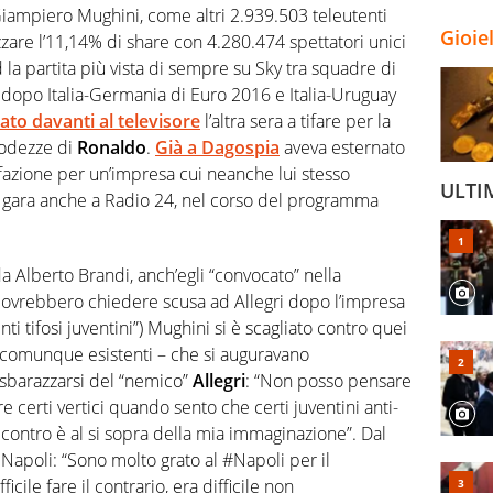
 Giampiero Mughini, come altri 2.939.503 teleutenti
Gioie
zare l’11,14% di share con 4.280.474 spettatori unici
 la partita più vista di sempre su Sky tra squadre di
to dopo Italia-Germania di Euro 2016 e Italia-Uruguay
lato davanti al televisore
l’altra sera a tifare per la
rodezze di
Ronaldo
.
Già a Dagospia
aveva esternato
sfazione per un’impresa cui neanche lui stesso
ULTI
a gara anche a Radio 24, nel corso del programma
a Alberto Brandi, anch’egli “convocato” nella
 dovrebbero chiedere scusa ad Allegri dopo l’impresa
denti tifosi juventini”) Mughini si è scagliato contro quei
a comunque esistenti – che si auguravano
 sbarazzarsi del “nemico”
Allegri
: “Non posso pensare
e certi vertici quando sento che certi juventini anti-
e contro è al si sopra della mia immaginazione”. Dal
 Napoli: “Sono molto grato al #Napoli per il
icile fare il contrario, era difficile non