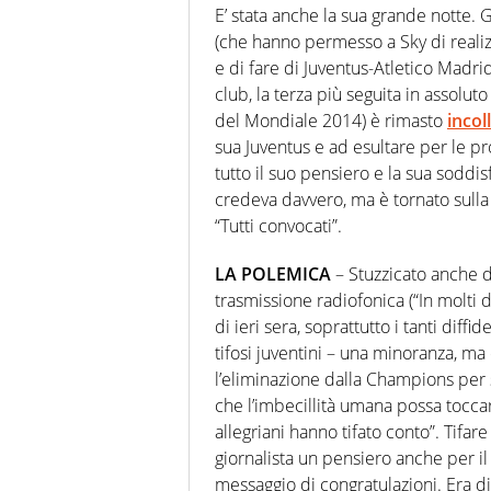
E’ stata anche la sua grande notte.
(che hanno permesso a Sky di realiz
e di fare di Juventus-Atletico Madrid
club, la terza più seguita in assolu
del Mondiale 2014) è rimasto
incol
sua Juventus e ad esultare per le p
tutto il suo pensiero e la sua soddi
credeva davvero, ma è tornato sull
“Tutti convocati”.
LA POLEMICA
– Stuzzicato anche d
trasmissione radiofonica (“In molti
di ieri sera, soprattutto i tanti diffi
tifosi juventini – una minoranza, m
l’eliminazione dalla Champions per
che l’imbecillità umana possa toccar
allegriani hanno tifato conto”. Tifar
giornalista un pensiero anche per il
messaggio di congratulazioni. Era diff