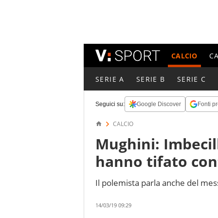
CALCIO
C
SERIE A
SERIE B
SERIE C
Seguici su:
Google Discover
Fonti pr
CALCIO
Mughini: Imbecill
hanno tifato con
Il polemista parla anche del mess
14/03/19 09:29