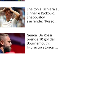
3 anni
Shelton si schiera su
Sinner e Djokovic,
Shapovalov
s'arrende: "Posso
battere tutti tranne
Jannik e Alcaraz"
Genoa, De Rossi
prende 10 gol dal
Bournemouth:
figuraccia storica ed
è allarme per il
mercato di Lopez