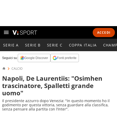
ACCEDI
SERIE A
SERIE B
SERIE C
COPPA ITALIA
CHAMP
Seguici su:
Google Discover
Fonti preferite
CALCIO
Napoli, De Laurentiis: "Osimhen
trascinatore, Spalletti grande
uomo"
Il presidente azzurro dopo Venezia: "In questo momento ho il
godimento per questa vittoria, senza guardare alla classifica,
senza pensare alla partita con l’Inter".