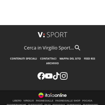
Cerca in Virgilio Sport...
CONTENUTI SPECIALI
CONTATTACI
MAPPA DEL SITO
FEED RSS
ARCHIVIO
LIBERO
VIRGILIO
PAGINEGIALLE
PAGINEGIALLE SHOP
PGCASA
PAGINEBIANCHE
TUTTOCITTÀ
DILEI
SIVIAGGIA
QUIFINANZA
BUONISSIMO