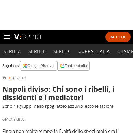
ACCEDI
SERIE A
SERIE B
SERIE C
COPPA ITALIA
CHAMP
Seguici su:
Google Discover
Fonti preferite
CALCIO
Napoli diviso: Chi sono i ribelli, i
dissidenti e i mediatori
Sono 4 i gruppi nello spogliatoio azzurro, ecco le fazioni
04/12/19 08:33
Fino a non molto tempo fa l’unità dello spogliatoio era il