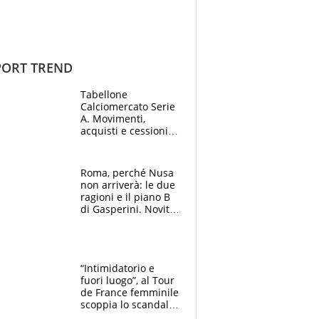
ORT TREND
Tabellone
Calciomercato Serie
A. Movimenti,
acquisti e cessioni:
estate 2026-27
Roma, perché Nusa
non arriverà: le due
ragioni e il piano B
di Gasperini. Novità
su Pellegrini e
Cacciamani
“Intimidatorio e
fuori luogo”, al Tour
de France femminile
scoppia lo scandalo:
un uomo controlla i