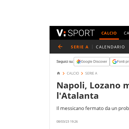
CALCIO
C
SERIE A
CALENDARIO
Seguici su:
Google Discover
Fonti pr
CALCIO
SERIE A
Napoli, Lozano m
l'Atalanta
Il messicano fermato da un prob
08/03/23 19:26