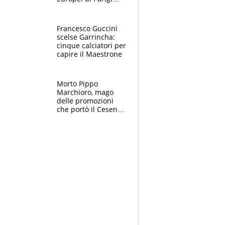
2026: papà
Giampaolo
giornalista, mamma
Francesco Guccini
Francesca
scelse Garrincha:
Insegnante e il
cinque calciatori per
fratello calciatore
capire il Maestrone
Morto Pippo
Marchioro, mago
delle promozioni
che portò il Cesena
in Europa e scoprì
per primo la classe
di Baresi