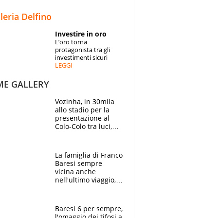
STORIE
lleria Delfino
SPECIALI
Investire in oro
L’oro torna
ESPERTI
protagonista tra gli
investimenti sicuri
LEGGI
CONTATTI
ME GALLERY
Vozinha, in 30mila
allo stadio per la
presentazione al
Colo-Colo tra luci,
spettacolo, elicotteri
e paracadutisti
La famiglia di Franco
Baresi sempre
vicina anche
nell'ultimo viaggio,
la moglie Maura, i
figli e i suoi cari
circondati
Baresi 6 per sempre,
dall'affetto dei tifosi
l'omaggio dei tifosi a