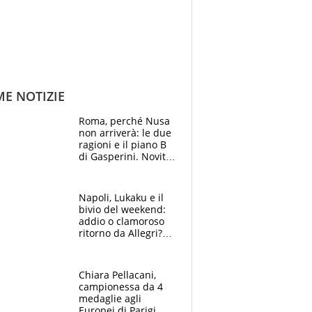
ME NOTIZIE
Roma, perché Nusa
non arriverà: le due
ragioni e il piano B
di Gasperini. Novità
su Pellegrini e
Cacciamani
Napoli, Lukaku e il
bivio del weekend:
addio o clamoroso
ritorno da Allegri?
Gli scenari
Chiara Pellacani,
campionessa da 4
medaglie agli
Europei di Parigi