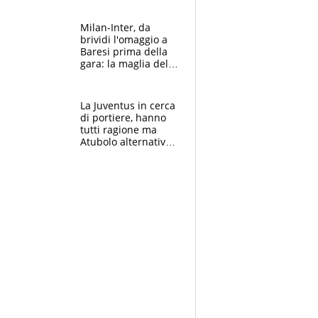
reggiseni delle
atlete
Milan-Inter, da
brividi l'omaggio a
Baresi prima della
gara: la maglia del
capitano a
centrocampo
La Juventus in cerca
di portiere, hanno
tutti ragione ma
Atubolo alternativa
a Vicario non regge
e la soluzione
rimane Milinkovic-
Savic