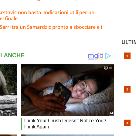
stovic non basta. Indicazioni utili per un
l finale
arri tra un Samardzic pronto a sbocciare e i
ULTI