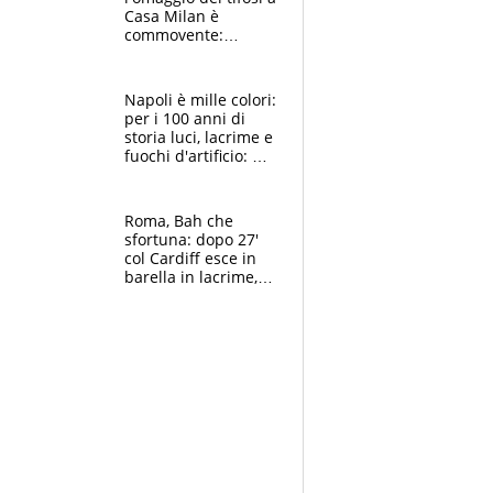
Casa Milan è
commovente:
maglie, bandiere,
sciarpe, lacrime e
bigliettini
Napoli è mille colori:
per i 100 anni di
storia luci, lacrime e
fuochi d'artificio: De
Laurentiis salta al
coro anti-Juve
Roma, Bah che
sfortuna: dopo 27'
col Cardiff esce in
barella in lacrime,
Dybala rigore da
schiaffi, i giallorossi
prendono 3 gol in
45'