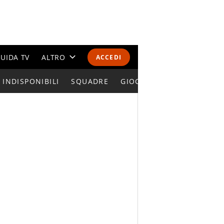
UIDA TV
ALTRO
ACCEDI
INDISPONIBILI
CALENDARI E CLASSIFICHE
SQUADRE
GIOCATORI SERIE A
ALTRI SPORT
MONDIALI 2026
OLIMPIADI
GOSSIP
LIFESTYLE