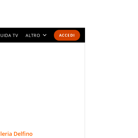
UIDA TV
ALTRO
ACCEDI
CALENDARI E CLASSIFICHE
ALTRI SPORT
MONDIALI 2026
OLIMPIADI
GOSSIP
LIFESTYLE
lleria Delfino