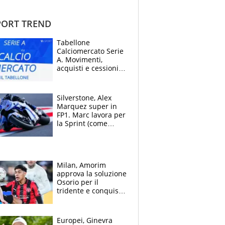
ORT TREND
Tabellone
Calciomercato Serie
A. Movimenti,
acquisti e cessioni:
estate 2026-27
Silverstone, Alex
Marquez super in
FP1. Marc lavora per
la Sprint (come
Martin), bene
Bezzecchi
Milan, Amorim
approva la soluzione
Osorio per il
tridente e conquista
Jashari: la frecciata
dello svizzero all'ex
Allegri
Europei, Ginevra