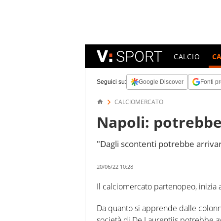
CALCIO
C
Seguici su:
Google Discover
Fonti pr
CALCIOMERCATO
Napoli: potrebbe
"Dagli scontenti potrebbe arrivar
20/06/22 10:28
Il calciomercato partenopeo, inizia 
Da quanto si apprende dalle colonne
società di De Laurentiis potrebbe 