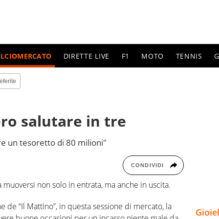
ALCIOMERCATO
DIRETTE LIVE
F1
MOTO
TENNIS
G
eferite
ro salutare in tre
e un tesoretto di 80 milioni"
CONDIVIDI
a muoversi non solo in entrata, ma anche in uscita.
 de “Il Mattino”, in questa sessione di mercato, la
Gioie
avere buone occasioni per un incasso niente male da