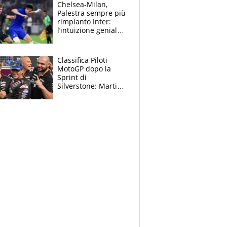
la gara domani"
Chelsea-Milan,
Palestra sempre più
rimpianto Inter:
l’intuizione geniale
di Alonso fa esultare
anche Mancini
Classifica Piloti
MotoGP dopo la
Sprint di
Silverstone: Martin
sempre più leader,
Bezzecchi supera
Marquez