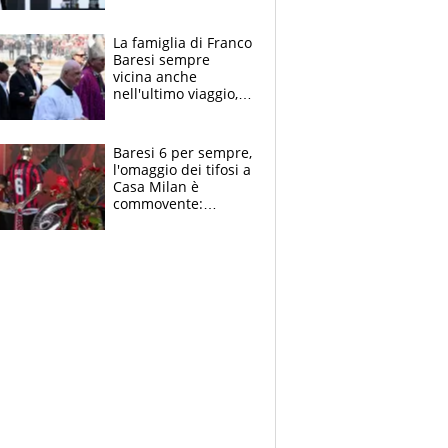
spettacolo, elicotteri
e paracadutisti
La famiglia di Franco
Baresi sempre
vicina anche
nell'ultimo viaggio,
la moglie Maura, i
figli e i suoi cari
circondati
Baresi 6 per sempre,
dall'affetto dei tifosi
l'omaggio dei tifosi a
Casa Milan è
commovente:
maglie, bandiere,
sciarpe, lacrime e
bigliettini