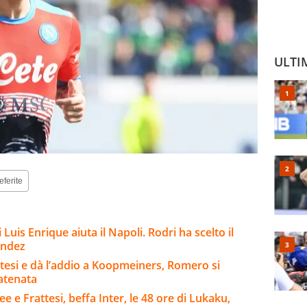
ULTI
eferite
 Luis Enrique aiuta il Napoli. Rodri ha scelto il
andez
ttesi e dà l’addio a Koopmeiners, Romero si
catenata
e e Frattesi, beffa Inter, le 48 ore di Lukaku,