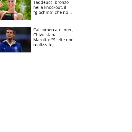
Taddeucci bronzo
nella knockout, il
"giochino" che non
le piace: "La Senna?
Oggi era pulita"
Calciomercato Inter,
Chivu stana
Marotta: "Scelte non
realizzate,
dobbiamo
completare la
squadra"