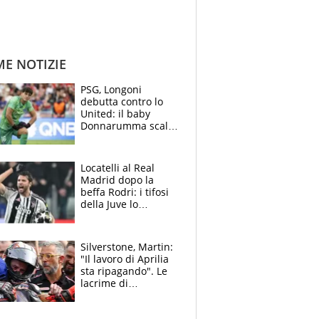
ME NOTIZIE
PSG, Longoni
debutta contro lo
United: il baby
Donnarumma scalza
Chevalier, Luis
Enrique l’ha rifatto
Locatelli al Real
Madrid dopo la
beffa Rodri: i tifosi
della Juve lo
“vendono” sui social,
cosa c’è di vero
Silverstone, Martin:
"Il lavoro di Aprilia
sta ripagando". Le
lacrime di
Bezzecchi: "Ho dato
tutto, spero di finire