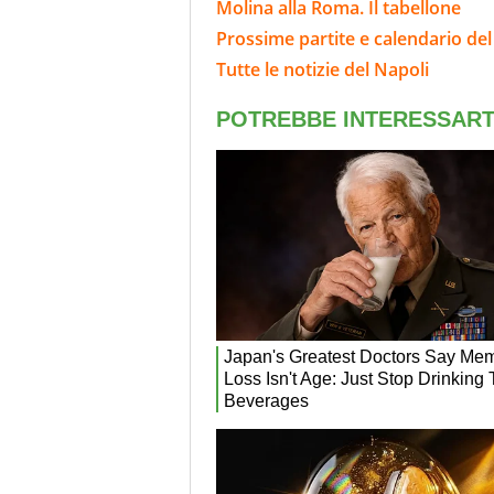
Molina alla Roma. Il tabellone
Prossime partite e calendario del
Tutte le notizie del Napoli