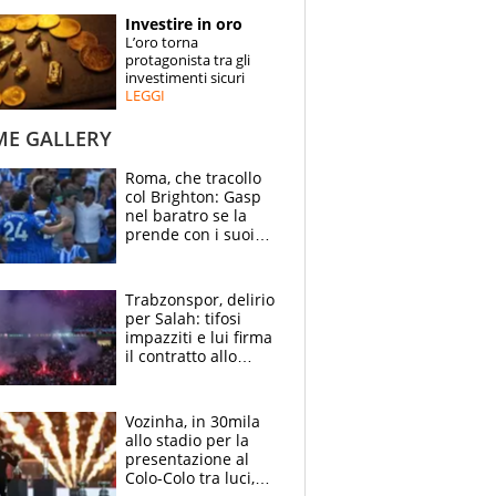
STORIE
Investire in oro
L’oro torna
SPECIALI
protagonista tra gli
investimenti sicuri
LEGGI
ESPERTI
ME GALLERY
CONTATTI
Roma, che tracollo
col Brighton: Gasp
nel baratro se la
prende con i suoi
cambiando tutti
Trabzonspor, delirio
per Salah: tifosi
impazziti e lui firma
il contratto allo
stadio
Vozinha, in 30mila
allo stadio per la
presentazione al
Colo-Colo tra luci,