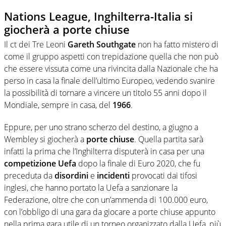
Nations League, Inghilterra-Italia si
giocherà a porte chiuse
Il ct dei Tre Leoni
Gareth Southgate
non ha fatto mistero di
come il gruppo aspetti con trepidazione quella che non può
che essere vissuta come una rivincita dalla Nazionale che ha
perso in casa la finale dell’ultimo Europeo, vedendo svanire
la possibilità di tornare a vincere un titolo 55 anni dopo il
Mondiale, sempre in casa, del
1966
.
Eppure, per uno strano scherzo del destino, a giugno a
Wembley si giocherà a
porte chiuse
. Quella partita sarà
infatti la prima che l’Inghilterra disputerà in casa per una
competizione Uefa
dopo la finale di Euro 2020, che fu
preceduta da
disordini
e
incidenti
provocati dai tifosi
inglesi, che hanno portato la Uefa a sanzionare la
Federazione, oltre che con un’ammenda di 100.000 euro,
con l’obbligo di una gara da giocare a porte chiuse appunto
nella prima gara utile di un torneo organizzato dalla Uefa, più