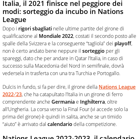
Italia, il 2021 finisce nel peggiore dei
modi: sorteggio da incubo in Nations
League
Dopo i
rigori sbagliati
nelle ultime partite del girone di
qualificazione al
Mondiale 2022
, costati il secondo posto alle
spalle della Svizzera e la conseguente “tagliola” dei
playoff
,
non è certo andato bene neppure il
sorteggio
per gli
spareggi, dato che per andare in Qatar l’Italia, in caso di
successo sulla Macedonia del Nord in semifinale, dovrà
vedersela in trasferta con una tra Turchia e Portogallo.
Dulcis in fundo, si fa per dire, il girone della
Nations League
2022-’23
, che ha catapultato l’Italia in un girone di ferro
comprendente anche
Germania
e
Inghilterra
, oltre
all’Ungheria. La corsa verso la Final Four (vi accede solo la
prima del girone) è quindi in salita, anche se un timido
“aiuto” è arrivato dal
calendario
della competizione.
Nations League 2022-2023, il calendario