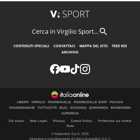
Cerca in Virgilio Sport...
CONTENUTI SPECIALI
CONTATTACI
MAPPA DEL SITO
FEED RSS
ARCHIVIO
LIBERO
VIRGILIO
PAGINEGIALLE
PAGINEGIALLE SHOP
PGCASA
PAGINEBIANCHE
TUTTOCITTÀ
DILEI
SIVIAGGIA
QUIFINANZA
BUONISSIMO
SUPEREVA
Chi siamo
Note Legali
Privacy
Cookie Policy
Preferenze sui cookie
Aiuto
© Italiaonline S.p.A. 2026
Direzione e coordinamento di Libero Acquisition S.á r.l.